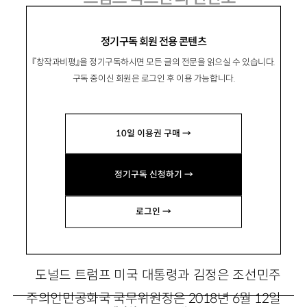
신현실주의와 신중상주의 사이의 위기와 기
정기구독 회원 전용 콘텐츠
회
『창작과비평』을 정기구독하시면 모든 글의 전문을 읽으실 수 있습니다.
구독 중이신 회원은 로그인 후 이용 가능합니다.
徐載晶
서재정
10일 이용권 구매 →
일본 국제기독교대학 정치·국제관계학과 교수.
정기구독 신청하기 →
저서 『한미동맹은 영구화하는가』 『한국지성과의
통일대담』(공저) 등이 있음. suh@icu.ac.jp
로그인 →
도널드 트럼프 미국 대통령과 김정은 조선민주
주의인민공화국 국무위원장은 2018년 6월 12일