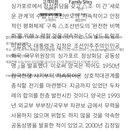
고객지원
Family Sites
싱가포르에서 정상회담을 갖고 △조·미 간 ‘새로
이용약관
창비
개인정보처리방침
창비문화재단
운 관계’의 수립 △조선반도의 ‘지속적이고 안정
고객센터
클럽창비
적인 평화체제’ 구축 △조선반도의 ‘완전한 비핵
화’를 위해 노력할 것을 약속하는 「도널드 트럼프
법인명 : ㈜창비ㅣ대표이사 : 염종선ㅣ사업자등록번호 : 105-81-63672ㅣ통신판매업 : 제 2009-
경기파주-1928호
미합중국 대통령과 김정은 조선민주주의인민공
주소 : 경기도 파주시 회동길 184(문발동)ㅣ팩스 : 031-955-3399 ㅣ
cnc@changbi.com
ㅣ개인
화국 국무위원장의 싱가포르 정상회담 공동성
정보책임자 : 신문수
대표전화 : 031-955-3333(월~금 10시~17시), 점심시간 11시 30분~13시
명」을 발표했다. 이로써 양국은 적어도 1950년
한국전쟁 시기부터 지속되어온 상호적대관계를
copyright © Changbi Publishers, inc. All Rights Reserved.
종식할 전기를 마련했다. 지금까지 있었던 두차
례의 합의를 한층 발전시킨 것이다. 양국은 1993
년 외교부 부부장/국무부 차관보 급에서 무력을
사용하지 않으며 위협도 하지 않을 것을 약속한
공동성명을 발표한 적이 있었고, 2000년 김정일