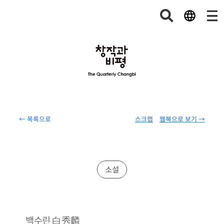
← 목록으로
스크랩
웹북으로 보기 →
소설
白秀麟
백수린