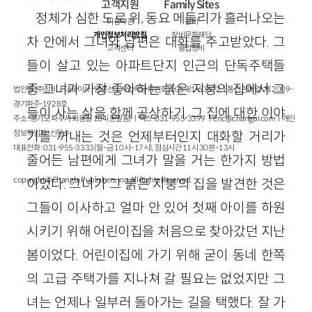
고객지원
Family Sites
정체가 심한 도로 위, 동요 메들리가 흘러나오는
이용약관
창비
개인정보처리방침
창비문화재단
차 안에서 그녀와 남편은 대화를 주고받았다. 그
고객센터
클럽창비
들이 살고 있는 아파트단지 인근의 단독주택들
중 그녀가 가장 좋아하는 붉은 지붕의 집에서 그
법인명 : ㈜창비ㅣ대표이사 : 염종선ㅣ사업자등록번호 : 105-81-63672ㅣ통신판매업 : 제 2009-
경기파주-1928호
들이 사는 삶을 함께 공상하기. 그 집에 대한 이야
주소 : 경기도 파주시 회동길 184(문발동)ㅣ팩스 : 031-955-3399 ㅣ
cnc@changbi.com
ㅣ개인
정보책임자 : 신문수
기를 꺼내는 것은 언제부터인지 대화할 거리가
대표전화 : 031-955-3333(월~금 10시~17시), 점심시간 11시 30분~13시
줄어든 남편에게 그녀가 말을 거는 한가지 방법
copyright © Changbi Publishers, inc. All Rights Reserved.
이었다. 그녀가 그 붉은 지붕의 집을 발견한 것은
그들이 이사하고 얼마 안 있어 첫째 아이를 하원
시키기 위해 어린이집을 처음으로 찾아갔던 지난
봄이었다. 어린이집에 가기 위해 굳이 동네 한쪽
의 고급 주택가를 지나쳐 갈 필요는 없었지만 그
녀는 언제나 일부러 돌아가는 길을 택했다. 잘 가