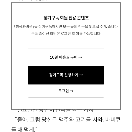
1982년 인천 출생. 2011년 경향신문 신춘문예
정기구독 회원 전용 콘텐츠
로 등단. 소설집 『폴링 인 폴』 『참담한 빛』 등이 있
『창작과비평』을 정기구독하시면 모든 글의 전문을 읽으실 수 있습니다.
음. paper_petal@hanmail.net
구독 중이신 회원은 로그인 후 이용 가능합니다.
10일 이용권 구매 →
정기구독 신청하기 →
아직 집에는 가지 않을래요*
로그인 →
“일요일엔 당신이 잔디를 깎는 거지.”
“좋아. 그럼 당신은 맥주와 고기를 사와. 바비큐
를 해 먹게.”