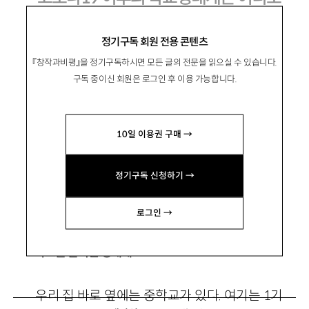
가야 하나
정기구독 회원 전용 콘텐츠
『창작과비평』을 정기구독하시면 모든 글의 전문을 읽으실 수 있습니다.
구독 중이신 회원은 로그인 후 이용 가능합니다.
이하나
집필노동자, 지역교육네트워크 이룸 대표. 저서
10일 이용권 구매 →
『포기하지 않아, 지구』 『죽음이 삶에게 안부를 묻
다』(공저) 『해서열전』(공저) 등이 있음.
정기구독 신청하기 →
allmytown@gmail.com
로그인 →
학교를 둘러싼 생태계
우리 집 바로 옆에는 중학교가 있다. 여기는 1기