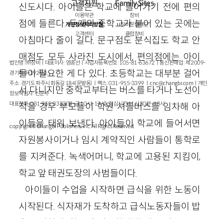
고객지원
Family Sites
신도시다. 아이들은 학교에 들어가기 전에 편의
이용약관
창비
점에 들른다. 두개의 중학교가 붙어 있는 곳에는
개인정보처리방침
창비문화재단
고객센터
클럽창비
아침마다 줄이 길다. 문구점도 분식집도 학교 안
매점도 모두 사라진 도시에서, 편의점에는 아이
법인명 : ㈜창비ㅣ대표이사 : 염종선ㅣ사업자등록번호 : 105-81-63672ㅣ통신판매업 : 제 2009-
들이 필요한 게 다 있다. 초등학교는 대부분 걸어
경기파주-1928호
주소 : 경기도 파주시 회동길 184(문발동)ㅣ팩스 : 031-955-3399 ㅣ
cnc@changbi.com
ㅣ개인
서 다니지만 중학교부터는 버스를 타거나 노선이
정보책임자 : 신문수
대표전화 : 031-955-3333(월~금 10시~17시), 점심시간 11시 30분~13시
적을 경우 부모들이 학원 셔틀버스를 임차해 아
이들을 태워 보낸다. 아이들이 학교에 들어서면
copyright © Changbi Publishers, inc. All Rights Reserved.
자원봉사이거나 임시 계약직인 사람들이 통학로
를 지켜준다. 녹색어머니, 학교에 고용된 지킴이,
학교 앞 태권도장의 사범들이다.
아이들이 수업을 시작하면 급식을 위한 노동이
시작된다. 식자재가 도착하고 급식노동자들이 밥