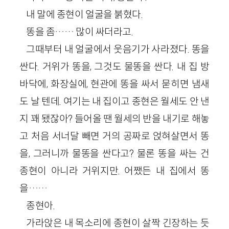
내 말에 종현이 얼굴을 붉혔다.
똥을 좀…… 많이 싸더라고.
그때부터 내 얼굴에서 웃음기가 사라졌다. 똥을
싼다. 거위가 똥을, 그것도 물똥을 싼다. 내 집 방
바닥에, 화장실에, 현관에 똥을 싸서 묻히면 냄새
도 날 텐데. 여기는 내 집이고 종현은 월세도 안 낸
지 꽤 됐잖아? 들어올 땐 월세의 반을 내기로 해놓
고 처음 서너달 빼면 거의 공짜로 얹혀살면서 똥
을, 그러니까 물똥을 싼다고? 물론 똥을 싸는 건
종현이 아니라 거위지만. 어쨌든 내 집에서 똥
을……
종현아.
가라앉은 내 목소리에 종현이 살짝 긴장하는 듯