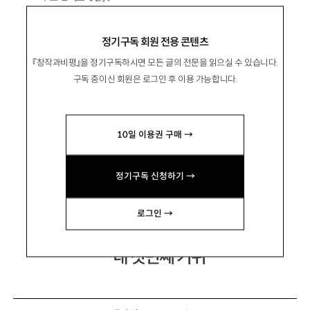
1974년 전북 정읍 출생.
정기구독 회원 전용 콘텐츠
2006년 진주가을문예 신인상과 2009년 세계
『창작과비평』을 정기구독하시면 모든 글의 전문을 읽으실 수 있습니다.
청소년문학상을 받으며 등단.
구독 중이신 회원은 로그인 후 이용 가능합니다.
장편소설 『나는 할머니와 산다』 『십자매 기르
기』 『마리의 사생활』 등이 있음.
10일 이용권 구매 →
storycmk@naver.com
정기구독 신청하기 →
로그인 →
내 첫번째 거위