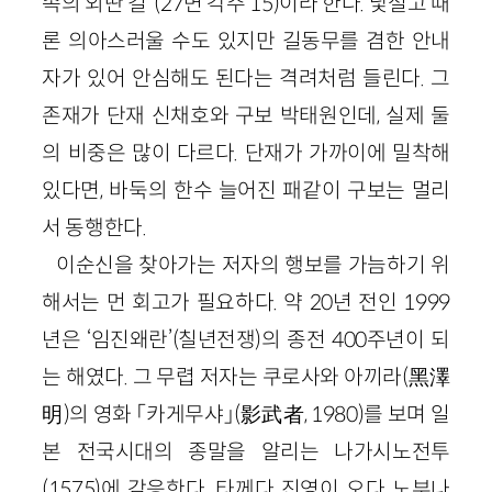
속의 외딴 길”(27면 각주 15)이라 한다. 낯설고 때
론 의아스러울 수도 있지만 길동무를 겸한 안내
자가 있어 안심해도 된다는 격려처럼 들린다. 그
존재가 단재 신채호와 구보 박태원인데, 실제 둘
의 비중은 많이 다르다. 단재가 가까이에 밀착해
있다면, 바둑의 한수 늘어진 패같이 구보는 멀리
서 동행한다.
이순신을 찾아가는 저자의 행보를 가늠하기 위
해서는 먼 회고가 필요하다. 약 20년 전인 1999
년은 ‘임진왜란’(칠년전쟁)의 종전 400주년이 되
는 해였다. 그 무렵 저자는 쿠로사와 아끼라(黑澤
明)의 영화 「카게무샤」(影武者, 1980)를 보며 일
본 전국시대의 종말을 알리는 나가시노전투
(1575)에 감응한다. 타께다 진영이 오다 노부나