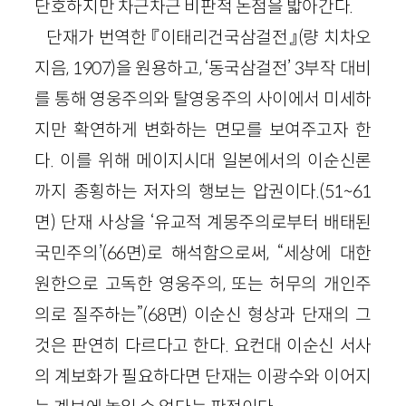
단호하지만 차근차근 비판적 논점을 밟아간다.
단재가 번역한 『이태리건국삼걸전』(량 치차오
지음, 1907)을 원용하고, ‘동국삼걸전’ 3부작 대비
를 통해 영웅주의와 탈영웅주의 사이에서 미세하
지만 확연하게 변화하는 면모를 보여주고자 한
다. 이를 위해 메이지시대 일본에서의 이순신론
까지 종횡하는 저자의 행보는 압권이다.(51~61
면) 단재 사상을 ‘유교적 계몽주의로부터 배태된
국민주의’(66면)로 해석함으로써, “세상에 대한
원한으로 고독한 영웅주의, 또는 허무의 개인주
의로 질주하는”(68면) 이순신 형상과 단재의 그
것은 판연히 다르다고 한다. 요컨대 이순신 서사
의 계보화가 필요하다면 단재는 이광수와 이어지