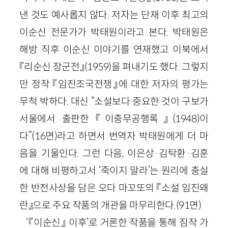
낸 것도 예사롭지 않다. 저자는 단재 이후 최고의
이순신 전문가가 박태원이라고 본다. 박태원은
해방 직후 이순신 이야기를 연재했고 이북에서
『리순신 장군전』(1959)을 펴내기도 했다. 그렇지
만 정작 『임진조국전쟁』에 대한 저자의 평가는
무척 박하다. 대신 “소설보다 중요한 것이 구보가
서울에서 출판한 『이충무공행록』(1948)이
다”(16면)라고 하면서 번역자 박태원에게 더 마
음을 기울인다. 그런 다음, 이은상·김탁환·김훈
에 대해 비평하고서 ‘죽이지 말라’는 원리에 충실
한 반전사상을 담은 오다 마꼬또의 『소설 임진왜
란』으로 주요 작품의 개관을 마무리한다.(91면)
‘『이순신』 이후’로 거론한 작품을 통해 짐작 가