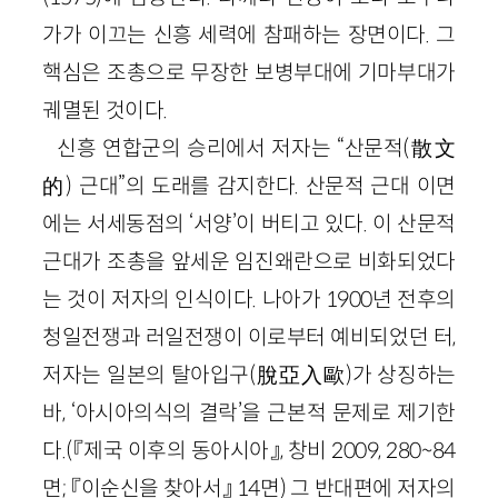
가가 이끄는 신흥 세력에 참패하는 장면이다. 그
핵심은 조총으로 무장한 보병부대에 기마부대가
궤멸된 것이다.
신흥 연합군의 승리에서 저자는 “산문적(散文
的) 근대”의 도래를 감지한다. 산문적 근대 이면
에는 서세동점의 ‘서양’이 버티고 있다. 이 산문적
근대가 조총을 앞세운 임진왜란으로 비화되었다
는 것이 저자의 인식이다. 나아가 1900년 전후의
청일전쟁과 러일전쟁이 이로부터 예비되었던 터,
저자는 일본의 탈아입구(脫亞入歐)가 상징하는
바, ‘아시아의식의 결락’을 근본적 문제로 제기한
다.(『제국 이후의 동아시아』, 창비 2009, 280~84
면; 『이순신을 찾아서』 14면) 그 반대편에 저자의