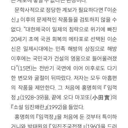
는 계보에 놓일 수 없다는 판정이다.
문학사적으로 정당한 계보가 필요하다면 『이순
신』 이후의 문제적인 작품들을 검토하지 않을 수
없다. “대한제국이 일제의 침략으로 위기에 빠진
20세기 초에 국권 회복의 메타포로 선택된 이순
신은 일제시대에는 민족 해방의 상징으로 해방
이후에는 국민국가 건설의 영웅으로 들어올려졌
다”(15면)는 전반기 국면에 이어 이후로도 다기
한 변모와 굴절이 뒤따랐다. 저자는 모두 아홉편
의 작품을 제안한다. 그 처음에 홍명희의 『임꺽
정』(1928~39)을, 끝에 오다 마꼬또(小田實)의
『소설 임진왜란』(1992)을 들었다.
홍명희의 『임꺽정』을 처음에 둔 것부터 특이하
거니와 박태원의 『임진조국전쟁』(1960)을 드러