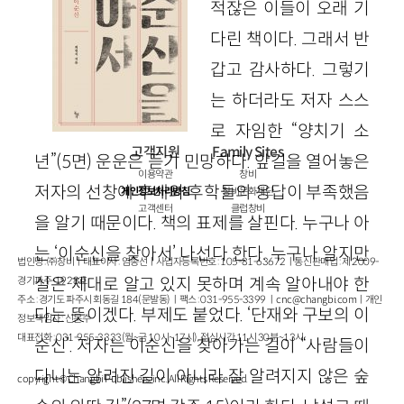
적잖은 이들이 오래 기
다린 책이다. 그래서 반
갑고 감사하다. 그렇기
는 하더라도 저자 스스
로 자임한 “양치기 소
고객지원
Family Sites
년”(5면) 운운은 듣기 민망하다. 앞길을 열어놓은
이용약관
창비
저자의 선창에 후배와 후학들의 응답이 부족했음
개인정보처리방침
창비문화재단
고객센터
클럽창비
을 알기 때문이다. 책의 표제를 살핀다. 누구나 아
는 ‘이순신을 찾아서’ 나선다 한다. 누구나 알지만
법인명 : ㈜창비ㅣ대표이사 : 염종선ㅣ사업자등록번호 : 105-81-63672ㅣ통신판매업 : 제 2009-
실은 제대로 알고 있지 못하며 계속 알아내야 한
경기파주-1928호
주소 : 경기도 파주시 회동길 184(문발동)ㅣ팩스 : 031-955-3399 ㅣ
cnc@changbi.com
ㅣ개인
다는 뜻이겠다. 부제도 붙었다. ‘단재와 구보의 이
정보책임자 : 신문수
대표전화 : 031-955-3333(월~금 10시~17시), 점심시간 11시 30분~13시
순신’. 저자는 이순신을 찾아가는 길이 “사람들이
다니는 알려진 길이 아니라 잘 알려지지 않은 숲
copyright © Changbi Publishers, inc. All Rights Reserved.