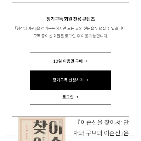
최원식 『이순신을 찾아서』, 돌베개 2020
정기구독 회원 전용 콘텐츠
『창작과비평』을 정기구독하시면 모든 글의 전문을 읽으실 수 있습니다.
‘이순신 서사’로 읽는 20세기 한국 혹은
구독 중이신 회원은 로그인 후 이용 가능합니다.
동아시아
10일 이용권 구매 →
柳浚弼
류준필
정기구독 신청하기 →
서울대 중문과 교수 k0047@snu.ac.kr
로그인 →
『이순신을 찾아서: 단
재와 구보의 이순신』은