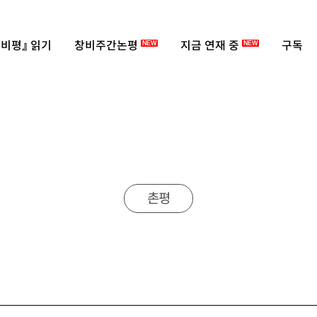
비평』 읽기
창비주간논평
지금 연재 중
구독
NEW
NEW
촌평
』, 너머북스 2020