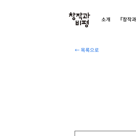
소개
『창작과
← 목록으로
롭 월러스 『팬데믹의 현재적 기원