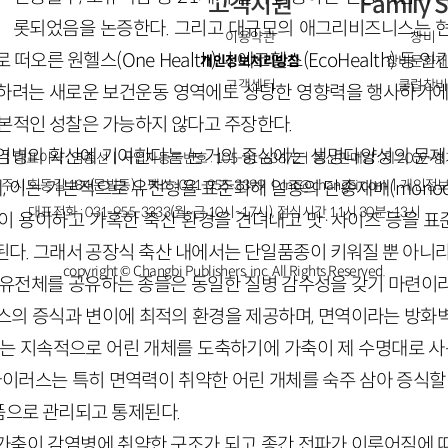
고객지원
Family S
롯되었음을 논증한다. 그리고 대규모의 애그리비즈니스는 현
이용약관
창비
떠오른 원헬스(One Health)나 에코헬스(EcoHealth) 등 인
개인정보처리방침
창비문화재
고객센터
클럽창비
하려는 새로운 보건운동 영역에도 상당한 영향력을 행사하기에
근본적인 성찰은 가능하지 않다고 주장한다.
염병의 확산에 기여한다는 논거의 중심에는 생명다양성의 문제가
ㅣ대표이사 : 염종선ㅣ사업자등록번호 : 105-81-63672ㅣ통신판매업 : 제 2009-
주시 회동길 184(문발동)ㅣ팩스 : 031-955-3399 ㅣ
cnc@changbi.com
ㅣ개인정보
이는 기본적으로 유전형을 표준화해 일종의 단종재배(monocul
대표전화 : 031-955-3333(월~금 10시~17시), 점심시간 11시 30분~13시
이 용이하고 가혹한 축산 환경을 견뎌내고 맛·사이즈 등을 
된다. 그래서 공장식 축산 내에서는 단일품종이 키워질 뿐 아니라
copyright © Changbi Publishers, inc. All Rights Reserved.
 유전체를 공유하는 종들은 동일한 질병 감수성을 갖기 마련이
스의 증식과 변이에 최적의 환경을 제공하며, 면역이라는 방화
서는 지속적으로 어린 개체를 도축하기에 가축이 제 수명대로 사는
바이러스는 특히 면역력이 취약한 어린 개체를 숙주 삼아 증식할
으로 관리되고 통제된다.
가축이 감염병에 취약한 구조가 되고 종간 전파가 이루어짐에 