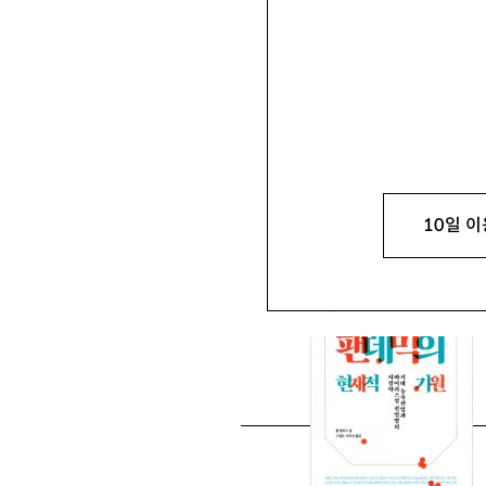
주윤정
周鈗涏
서울대 사회발전연구소 선
10일 이