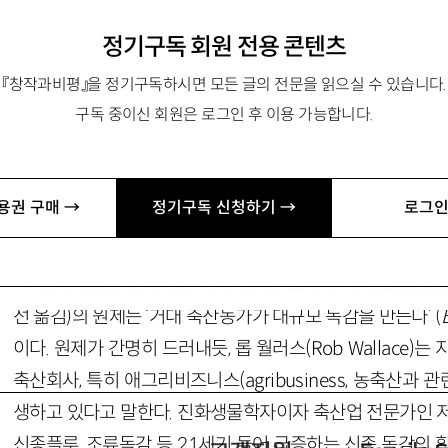
정기구독 회원 전용 콘텐츠
자본주의만이 아니라 인간-자연의 ‘얽힘’까지
『창작과비평』을 정기구독하시면 모든 글의 전문을 읽으실 수 있습니다.
구독 중이신 회원은 로그인 후 이용 가능합니다.
임연구원 araby@chol.net
용권 구매 →
정기구독 신청하기 →
로그인
『팬데믹의 현재적 기원: 거대 농축산업과 바이러스성 전염
선 옮김)의 원제는 ‘거대 축산농가가 대규모 독감을 만든다’ (
이다. 원제가 간명히 드러내듯, 롭 월러스(Rob Wallace)
축산회사, 특히 애그리비즈니스(agribusiness, 농축산과 
생하고 있다고 말한다. 진화생물학자이자 축산업 전문가인 
신종플루, 조류독감 등 21세기 들어 급증하는 신종 독감의 