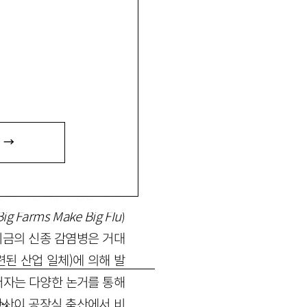
 →
병의 지정학』(구정은·이지
Big Farms Make Big Flu
)
는 지금의 신종 감염병은 거대
관련된 산업 일체)에 의해 발
저자는 다양한 논거를 통해
확산이 공장식 축산에서 비