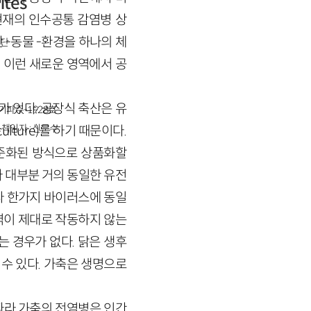
ites
재의 인수공통 감염병 상
간 -동물 -환경을 하나의 체
단
 이런 새로운 영역에서 공
 있다. 공장식 축산은 유
경기파주-1928호
책임자 : 신문수
ture)를 하기 때문이다.
표준화된 방식으로 상품화할
 대부분 거의 동일한 유전
라 한가지 바이러스에 동일
벽이 제대로 작동하지 않는
 경우가 없다. 닭은 생후
 수 있다. 가축은 생명으로
따라 가축의 전염병은 인간