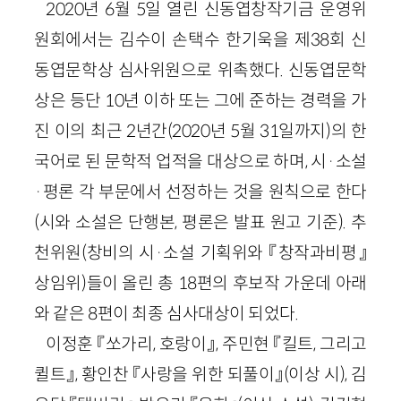
2020년 6월 5일 열린 신동엽창작기금 운영위
원회에서는 김수이 손택수 한기욱을 제38회 신
동엽문학상 심사위원으로 위촉했다. 신동엽문학
상은 등단 10년 이하 또는 그에 준하는 경력을 가
진 이의 최근 2년간(2020년 5월 31일까지)의 한
국어로 된 문학적 업적을 대상으로 하며, 시·소설
·평론 각 부문에서 선정하는 것을 원칙으로 한다
(시와 소설은 단행본, 평론은 발표 원고 기준). 추
천위원(창비의 시·소설 기획위와 『창작과비평』
상임위)들이 올린 총 18편의 후보작 가운데 아래
와 같은 8편이 최종 심사대상이 되었다.
이정훈 『쏘가리, 호랑이』, 주민현 『킬트, 그리고
퀼트』, 황인찬 『사랑을 위한 되풀이』(이상 시), 김