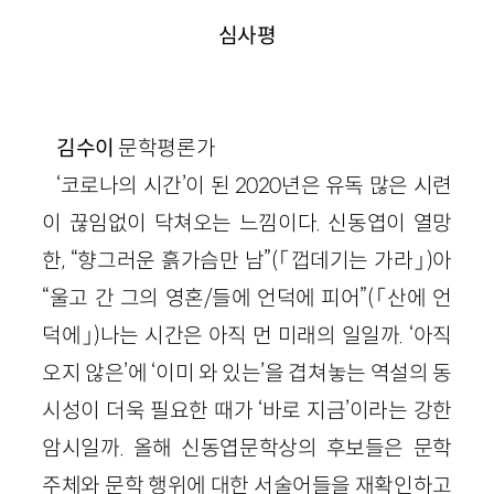
심사평
김수이
문학평론가
‘코로나의 시간’이 된 2020년은 유독 많은 시련
이 끊임없이 닥쳐오는 느낌이다. 신동엽이 열망
한, “향그러운 흙가슴만 남”(「껍데기는 가라」)아
“울고 간 그의 영혼/들에 언덕에 피어”(「산에 언
덕에」)나는 시간은 아직 먼 미래의 일일까. ‘아직
오지 않은’에 ‘이미 와 있는’을 겹쳐놓는 역설의 동
시성이 더욱 필요한 때가 ‘바로 지금’이라는 강한
암시일까. 올해 신동엽문학상의 후보들은 문학
주체와 문학 행위에 대한 서술어들을 재확인하고