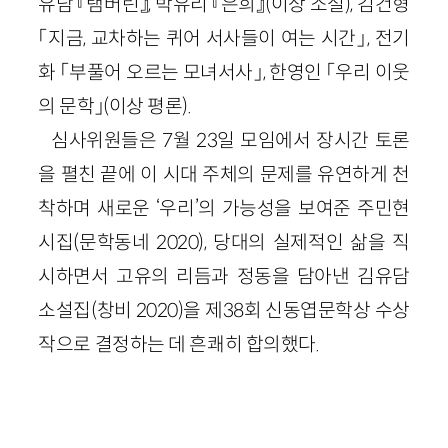
유담 『탬버린』, 박유리 『은희』(이상 소설), 김건형
「지금, 교차하는 퀴어 서사들이 여는 시간」, 전기
화 「부풀어 오르는 모녀서사」, 한영인 「우리 이웃
의 문학」(이상 평론).
심사위원들은 7월 23일 모임에서 장시간 토론
을 펼친 끝에 이 시대 주체의 문제를 유연하게 천
착하며 새로운 ‘우리’의 가능성을 보여준 주민현
시집(문학동네 2020), 당대의 실제적인 삶을 직
시하면서 고유의 리듬과 정동을 담아낸 김유담
소설집(창비 2020)을 제38회 신동엽문학상 수상
작으로 결정하는 데 흔쾌히 합의했다.