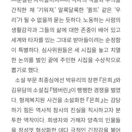
—분열된 자아들까지—이 각자의 색깔과 무늬를
간직한 채 ‘기워져,’ 알록달록한 ‘퀼트’ 같은 ‘우
리’가 될 수 없을까 묻는 듯하다. 노동하는 사람의
생활감각과 그들의 삶에 대한 존중이 배어 있고
세계와 타자를 있는 그대로 받아들이려는 순정함
이 특별하다. 심사위원들은 세 시집을 놓고 치열
한 논의를 벌인 끝에 주민현 시집을 수상작으로
뽑기로 했다.
소설 부문 최종심에선 박유리의 장편 『은희』와
김유담의 소설집 『탬버린』이 팽팽한 경쟁을 벌였
다. 형제복지원 사건을 소설화한 『은희』는 감당
하기 힘든 역사적 참사의 진실을 직시하고자 분
투한 역작이다. 희생자와 가해자 양측의 인물들
을 정성껏 형상화한 데다 극적인 긴장감을 불어