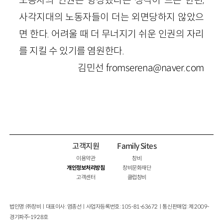
노동자의 인권은 향상했다는 생각이 드는 한편,
사각지대의 노동자들이 더는 외면당하지 않았으
면 한다. 어려울 때 더 무너지기 쉬운 인권의 자리
를 지킬 수 있기를 염원한다.
김민선 fromserena@naver.com
고객지원
Family Sites
이용약관
창비
개인정보처리방침
창비문화재단
고객센터
클럽창비
법인명 : ㈜창비ㅣ대표이사 : 염종선ㅣ사업자등록번호 : 105-81-63672ㅣ통신판매업 : 제 2009-
경기파주-1928호