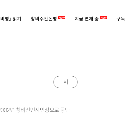
비평』 읽기
창비주간논평
지금 연재 중
구독
NEW
NEW
시
 2002년 창비신인시인상으로 등단.