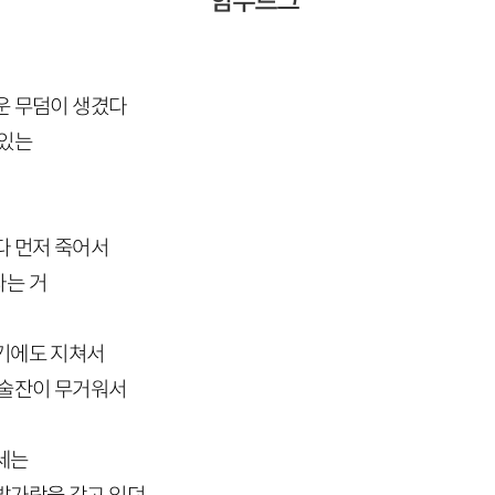
함부르크
운 무덤이 생겼다
 있는
다 먼저 죽어서
다는 거
기에도 지쳐서
 술잔이 무거워서
세는