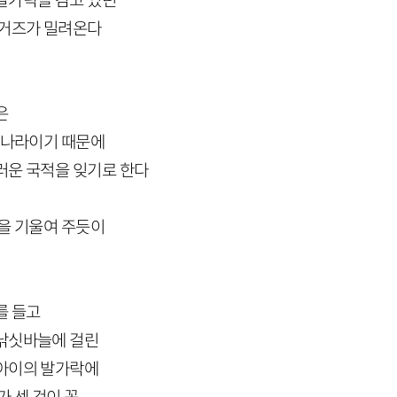
발가락을 감고 있던
 거즈가 밀려온다
은
먼 나라이기 때문에
러운 국적을 잊기로 한다
림을 기울여 주듯이
를 들고
낚싯바늘에 걸린
아이의 발가락에