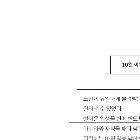
10일 이
죽은 노인의 혀를 잘라냈다
달빛을 한근이나 사용하
노인의 질긴 혀를
노인이 유일하게 물려받은
잘라낼 수 있었다.
살아온 일생을 반에 반도
마누라와 자식을 패다 남
뒤란에는 아직 몇병 남아 