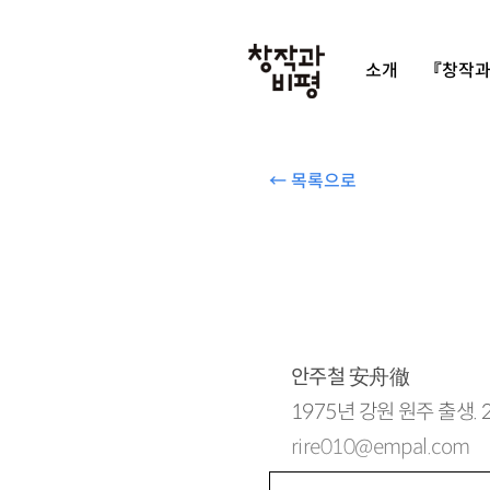
소개
『창작과
← 목록으로
안주철
安舟徹
1975년 강원 원주 출생.
rire010@empal.com