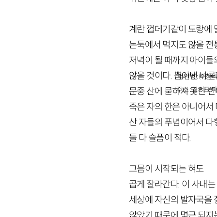
계란 껍데기같이 도랑에 
논둑에서 먹지도 않을 전통
저녁이 될 때까지 아이들
않을 것이다. 뽑아낸 나물
법인명 : ㈜창비
주소 : 경기도 파
문중 산에 묻히지 못한 한
죽은 자의 한은 아니어서
산 자들의 푸념이어서 다
둘 다 슬픔이 적다.
그믐이 시작되는 혀도
곱게 잘라간다. 이 사내는
세상에 자신의 발자국을 
않았기 때문에 몇근 되지