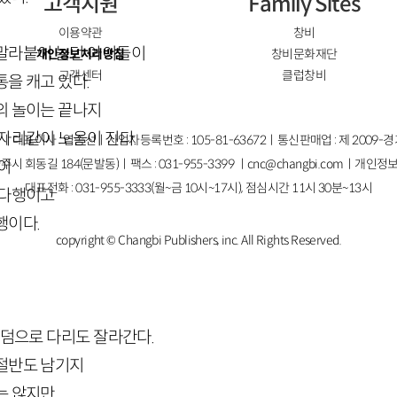
고객지원
Family Sites
이용약관
창비
말라붙어 놀던 아이들이
개인정보처리방침
창비문화재단
고객센터
클럽창비
을 캐고 있다.
의 놀이는 끝나지
자리같이 노을이 진다.
ㅣ대표이사 : 염종선ㅣ사업자등록번호 : 105-81-63672ㅣ통신판매업 : 제 2009-
주시 회동길 184(문발동)ㅣ팩스 : 031-955-3399 ㅣ
cnc@changbi.com
ㅣ개인정보
이
대표전화 : 031-955-3333(월~금 10시~17시), 점심시간 11시 30분~13시
 다행이고
행이다.
copyright © Changbi Publishers, inc. All Rights Reserved.
 덤으로 다리도 잘라간다.
절반도 남기지
는 않지만