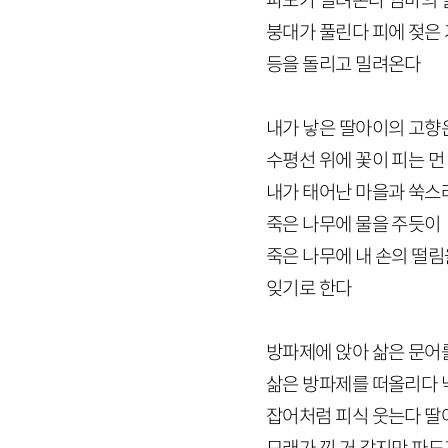
파도가 밀려온다 엄마의 
붕대가 풀린다 피에 젖은
등을 돌리고 밀려온다
내가 낳은 딸아이의 고향
수평선 위에 꽃이 피는 
내가 태어난 마을과 쑥스
죽은 나무에 물을 주듯이
죽은 나무에 내 손의 떨
잊기로 한다
방파제에 앉아 삶은 문어
삶은 방파제를 떠올리다 
잡어처럼 피식 웃는다 딸