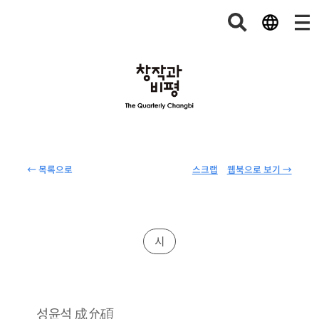
← 목록으로
스크랩
웹북으로 보기 →
시
成允碩
성윤석