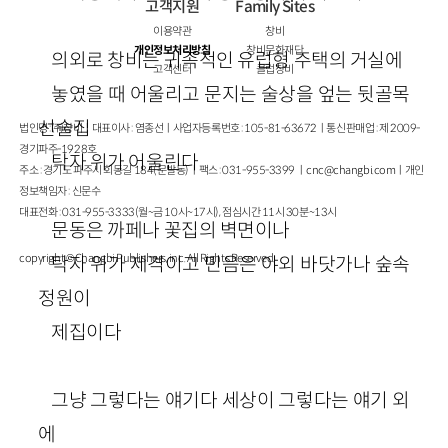
고객지원
Family Sites
이용약관
창비
개인정보처리방침
창비문화재단
의외로 창비는 귀족적인 유럽형 주택의 거실에
고객센터
클럽창비
놓였을 때 어울리고 문지는 술상을 엎는 뒷골목
선술집
법인명 : ㈜창비ㅣ대표이사 : 염종선ㅣ사업자등록번호 : 105-81-63672ㅣ통신판매업 : 제 2009-
경기파주-1928호
탁자 위가 어울린다
주소 : 경기도 파주시 회동길 184(문발동)ㅣ팩스 : 031-955-3399 ㅣ
cnc@changbi.com
ㅣ개인
정보책임자 : 신문수
대표전화 : 031-955-3333(월~금 10시~17시), 점심시간 11시 30분~13시
문동은 까페나 꽃집의 벽면이나
copyright © Changbi Publishers, inc. All Rights Reserved.
탁자 위가 제격이고 민음은 야외 바닷가나 숲속
정원이
제집이다
그냥 그렇다는 얘기다 세상이 그렇다는 얘기 외
에