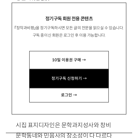
1966년 경남 창녕 출생. 1990년 『한국문학』 신
정기구독 회원 전용 콘텐츠
인상으로 등단. 시집 『극장이 너무 많은 우리 동
『창작과비평』을 정기구독하시면 모든 글의 전문을 읽으실 수 있습니다.
네』 『공중 묘지』 『멍게』 『밤의 화학식』 등이 있음.
구독 중이신 회원은 로그인 후 이용 가능합니다.
phosvil@hanmail.net
10일 이용권 구매 →
정기구독 신청하기 →
장소성*
로그인 →
시집 표지디자인은 문학과지성사와 창비
문학동네와 민음사의 장소성이 다 다르다