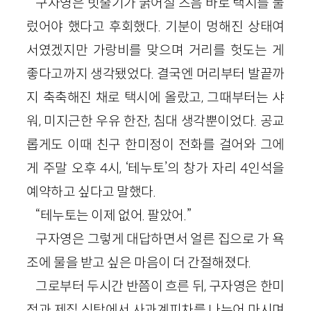
구자영은 빗줄기가 굵어질 즈음 바로 택시를 불
렀어야 했다고 후회했다. 기분이 멍해진 상태여
서였겠지만 가랑비를 맞으며 거리를 헛도는 게
좋다고까지 생각됐었다. 결국엔 머리부터 발끝까
지 축축해진 채로 택시에 올랐고, 그때부터는 샤
워, 미지근한 우유 한잔, 침대 생각뿐이었다. 공교
롭게도 이때 친구 한미정이 전화를 걸어와 그에
게 주말 오후 4시, ‘테누토’의 창가 자리 4인석을
예약하고 싶다고 말했다.
“테누토는 이제 없어. 팔았어.”
구자영은 그렇게 대답하면서 얼른 집으로 가 욕
조에 물을 받고 싶은 마음이 더 간절해졌다.
그로부터 두시간 반쯤이 흐른 뒤, 구자영은 한미
정과 제집 식탁에서 사과계피차를 나누어 마시며