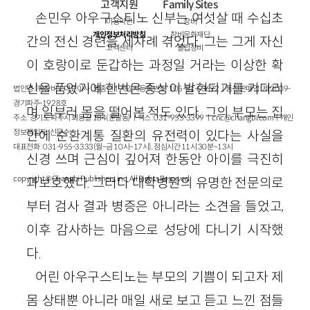
고객지원
Family Sites
손민우 아우구스티노 신부는 여섯살 때 수십초
이용약관
창비
개인정보처리방침
창비문화재단
간의 전신 경련을 세차례 겪었다. 그는 그게 자신
고객센터
클럽창비
이 호랑이로 둔갑하는 과정일 거라는 이상한 확
신을 품었기에 한번은 증상이 발현되기를 기다리
법인명 : ㈜창비ㅣ대표이사 : 염종선ㅣ사업자등록번호 : 105-81-63672ㅣ통신판매업 : 제 2009-
경기파주-1928호
며 일부러 몸을 떨어본 적도 있다. 그의 부모는 집
주소 : 경기도 파주시 회동길 184(문발동)ㅣ팩스 : 031-955-3399 ㅣ
cnc@changbi.com
ㅣ개인
정보책임자 : 신문수
안에 순환계통 질환의 유전력이 있다는 사실을
대표전화 : 031-955-3333(월~금 10시~17시), 점심시간 11시 30분~13시
신경 쓰며 근심이 깊어져 한동안 아이를 극진히
copyright © Changbi Publishers, inc. All Rights Reserved.
과보호했다. 그러다 대학병원의 유명한 전문의로
부터 검사 결과 병증은 아니라는 소견을 들었고,
이후 감사하는 마음으로 성당에 다니기 시작했
다.
어린 아우구스티노는 부모의 기쁨이 되고자 제
몸 상태뿐 아니라 매일 새로 보고 듣고 느낀 점들