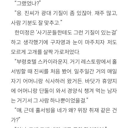
“그랬었나?”
“응. 진씨가 광대 기질이 좀 있잖아. 재주 많고,
사람 기분도 잘 맞추고.”
한미정은 ‘사기꾼들한테도 그런 기질이 있는걸’
하고 생각했기에 구자영과 눈이 마주치자 저도
모르게 고개를 살짝 가로저었다.
“부령호텔 스카이라운지. 거기 레스토랑에서 홀
서빙할 때 진씨를 처음 봤어. 일주일간 거의 매일
자기 어머니랑 식사하러 왔거든. 바닷가 휴양지
에 어머니랑 단둘이 와서 경양식 챙겨 먹는 남자
는 거기서 그 사람 하나뿐이었을걸.”
“얘, 근데 홀서빙을 네가 왜? 위장 취재 같은 건
가?”