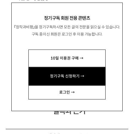
1972년 서울 출생. 2009년 문학동네신인상으
정기구독 회원 전용 콘텐츠
로 등단.
『창작과비평』을 정기구독하시면 모든 글의 전문을 읽으실 수 있습니다.
소설집 『연애소설』 『이상한 정열』 『사치와 고
구독 중이신 회원은 로그인 후 이용 가능합니다.
요』, 장편소설 『와일드 펀치』 『우리가 통과한 밤』
등이 있음.
10일 이용권 구매 →
ariel_1@naver.com
정기구독 신청하기 →
로그인 →
결속과 끈기