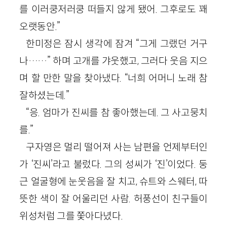
를 이러쿵저러쿵 떠들지 않게 됐어. 그후로도 꽤
오랫동안.”
한미정은 잠시 생각에 잠겨 “그게 그랬던 거구
나……” 하며 고개를 갸웃했고, 그러다 웃음 지으
며 할 만한 말을 찾아냈다. “너희 어머니 노래 참
잘하셨는데.”
“응. 엄마가 진씨를 참 좋아했는데. 그 사고뭉치
를.”
구자영은 멀리 떨어져 사는 남편을 언제부터인
가 ‘진씨’라고 불렀다. 그의 성씨가 ‘진’이었다. 둥
근 얼굴형에 눈웃음을 잘 치고, 슈트와 스웨터, 따
뜻한 색이 잘 어울리던 사람. 허풍선이 친구들이
위성처럼 그를 쫓아다녔다.