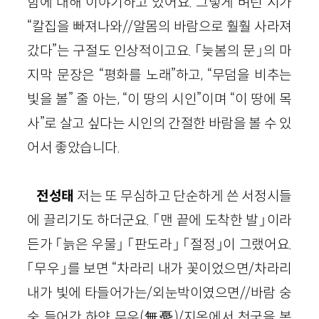
함에 대해 이야기하고 있어요. 그렇게 벼린 시가
“칼집을 빠져나와//알몸의 바람으로 훨훨 사라져
갔다”는 구절도 인상적이고요. 「늦봄의 문」의 마
지막 문장은 “평화를 노래”하고, “무덤을 비추는
빛을 볼” 줄 아는, “이 땅의 시인”이며 “이 땅에 목
사”로 살고 싶다는 시인의 간절한 바람을 볼 수 있
어서 좋았습니다.
전성태
저는 또 무심하고 단순하게 쓴 서정시들
에 끌리기도 하더군요. 「맨 끝에 도착한 발」이라
든가 「늙은 우물」 「판도라」 「절정」이 그랬어요.
「무우」를 보면 “차라리 내가 꽃이었으면/차라리
내가 빛에 타들어가는/외눈박이였으면//바람 숭
숭 들어간 하얀 무우(無憂)/지옥에서 천국을 복