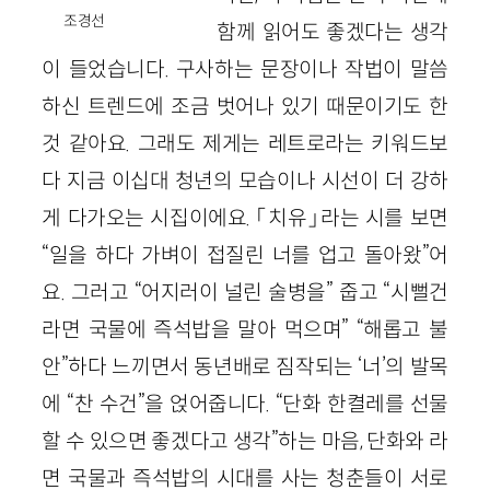
조경선
함께 읽어도 좋겠다는 생각
이 들었습니다. 구사하는 문장이나 작법이 말씀
하신 트렌드에 조금 벗어나 있기 때문이기도 한
것 같아요. 그래도 제게는 레트로라는 키워드보
다 지금 이십대 청년의 모습이나 시선이 더 강하
게 다가오는 시집이에요. 「치유」라는 시를 보면
“일을 하다 가벼이 접질린 너를 업고 돌아왔”어
요. 그러고 “어지러이 널린 술병을” 줍고 “시뻘건
라면 국물에 즉석밥을 말아 먹으며” “해롭고 불
안”하다 느끼면서 동년배로 짐작되는 ‘너’의 발목
에 “찬 수건”을 얹어줍니다. “단화 한켤레를 선물
할 수 있으면 좋겠다고 생각”하는 마음, 단화와 라
면 국물과 즉석밥의 시대를 사는 청춘들이 서로