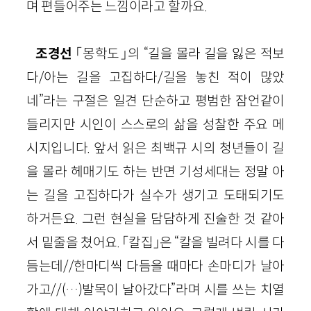
며 편들어주는 느낌이라고 할까요.
조경선
「몽학도」의 “길을 몰라 길을 잃은 적보
다/아는 길을 고집하다/길을 놓친 적이 많았
네”라는 구절은 일견 단순하고 평범한 잠언같이
들리지만 시인이 스스로의 삶을 성찰한 주요 메
시지입니다. 앞서 읽은 최백규 시의 청년들이 길
을 몰라 헤매기도 하는 반면 기성세대는 정말 아
는 길을 고집하다가 실수가 생기고 도태되기도
하거든요. 그런 현실을 담담하게 진술한 것 같아
서 밑줄을 쳤어요. 「칼집」은 “칼을 빌려다 시를 다
듬는데//한마디씩 다듬을 때마다 손마디가 날아
가고//(…)발목이 날아갔다”라며 시를 쓰는 치열