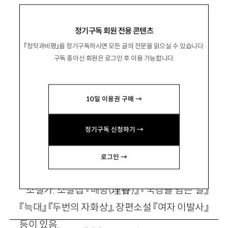
이 계절에 주목할 신간들
정기구독 회원 전용 콘텐츠
『창작과비평』을 정기구독하시면 모든 글의 전문을 읽으실 수 있습니다.
구독 중이신 회원은 로그인 후 이용 가능합니다.
金周仙
김주선
문학평론가. 주요 평론으로 「이토록 따뜻할 수
10일 이용권 구매 →
있는 세상, 따뜻해야 할 세상: 2010년대 감정 교
육 방식의 한 경향」 등이 있음.
정기구독 신청하기 →
rangrang9908@naver.com
로그인 →
全成太
전성태
소설가. 소설집 『매향(埋香)』 『국경을 넘는 일』
『늑대』 『두번의 자화상』, 장편소설 『여자 이발사』
등이 있음.