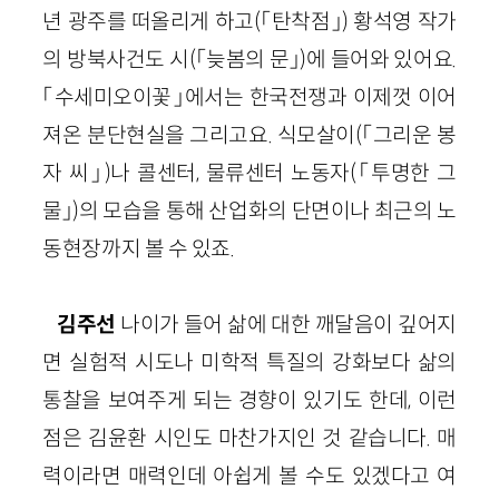
년 광주를 떠올리게 하고(「탄착점」) 황석영 작가
의 방북사건도 시(「늦봄의 문」)에 들어와 있어요.
「수세미오이꽃」에서는 한국전쟁과 이제껏 이어
져온 분단현실을 그리고요. 식모살이(「그리운 봉
자 씨」)나 콜센터, 물류센터 노동자(「투명한 그
물」)의 모습을 통해 산업화의 단면이나 최근의 노
동현장까지 볼 수 있죠.
김주선
나이가 들어 삶에 대한 깨달음이 깊어지
면 실험적 시도나 미학적 특질의 강화보다 삶의
통찰을 보여주게 되는 경향이 있기도 한데, 이런
점은 김윤환 시인도 마찬가지인 것 같습니다. 매
력이라면 매력인데 아쉽게 볼 수도 있겠다고 여