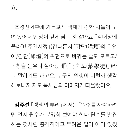
요.
조경선
4부에 기독교적 색채가 강한 시들이 모
여 있어서 인상이 깊게 남는 것 같아요. “강대상에
올라”(「주일서정」)간다든지 “강단(講壇)의 위엄
이/강단(降壇)의 위험으로 바뀌는 줄도 모르고/
목청을 돋우며 살아왔네”(「몽학도(
蒙學徒
)」)라
고 말하기도 하고요. 누구의 인생이 이럴까 생각
해보니까 저도 목사님의 이미지가 떠올랐어요.
김주선
「갱생의 뿌리」에서는 “원수를 사랑하려
면 먼저 원수가 분명히 보여야 한다 원수를 발견
하는 것처럼 충격적이고 두려운 일이 어디 있겠