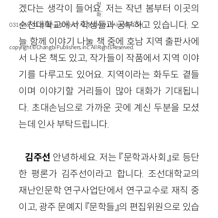
전
겠다는 생각이 들어요. 저는 작년 봄부터 이곳의
화 :
순천대학교에서 학생들과 공부하고 있습니다. 오
031-955-3333(월~금 10시~17시), 점심시간 11시 30분~13시
늘 함께 이야기 나눌 책 중에 호남 지역 출판사에
copyright © Changbi Publishers, inc. All Rights Reserved.
서 나온 책도 있고, 작가들이 작품에서 지역 이야
기를 다루고도 있어요. 지역이라는 화두도 곁들
이며 이야기할 거리들이 많아 대화가 기대됩니
다. 초대손님으로 가까운 곳에 계신 두분을 모셨
는데 인사 부탁드립니다.
김주선
안녕하세요. 저는 『문학과사회』로 등단
한 평론가 김주선이라고 합니다. 조선대학교의
재난인문학 연구사업단에서 연구교수로 재직 중
이고, 광주 문예지 『문학들』의 편집위원으로 있습