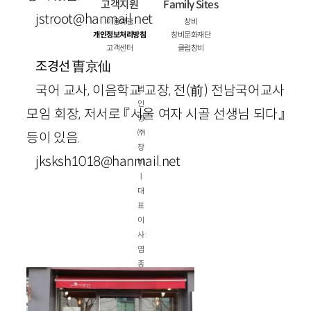
고객지원
Family Sites
jstroot@hanmail.net
이용약관
창비
개인정보처리방침
창비문화재단
고객센터
클럽창비
曺京仙
조경선
국어 교사, 이음학교 교장, 전(前) 전남국어교사
법
인
모임 회장, 저서로 『서울 여자 시골 선생님 되다』
명 :
㈜
등이 있음.
창
jksksh1018@hanmail.net
비
ㅣ
대
표
이
사 :
염
종
선
ㅣ
사