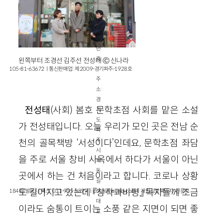
업
자
등
록
번
호 :
왼쪽부터 조경선 김주선 전성태 Ⓒ 신나라
105-81-63672ㅣ통신판매업 : 제 2009-경기파주-1928호
주
소 :
경
전성태
(사회) 봄호 문학초점 사회를 맡은 소설
기
도
가 전성태입니다. 오늘 우리가 모인 곳은 전남 순
파
주
천의 골목책방 ‘서성이다’인데요, 문학초점 좌담
시
을 주로 서울 창비 사옥에서 하다가 서울이 아닌
회
동
곳에서 하는 건 처음이라고 합니다. 코로나 상황
길
도 길어지고 있는데 『창작과비평』 독자들께 조금
184(문발동)ㅣ팩스 : 031-955-3399 ㅣ
cnc@changbi.com
ㅣ개인정보책임자 : 신문수
대
이라도 숨통이 트이는 소풍 같은 지면이 되면 좋
표