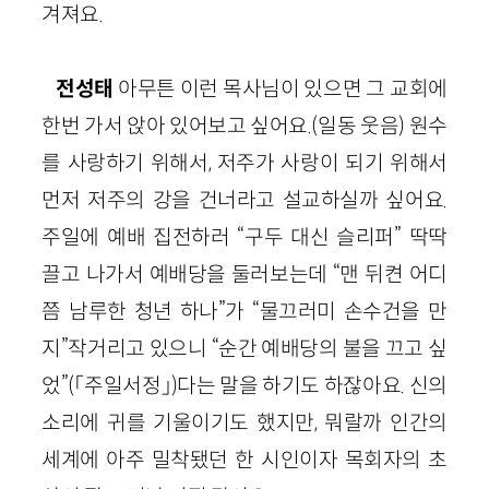
겨져요.
전성태
아무튼 이런 목사님이 있으면 그 교회에
한번 가서 앉아 있어보고 싶어요.(일동 웃음) 원수
를 사랑하기 위해서, 저주가 사랑이 되기 위해서
먼저 저주의 강을 건너라고 설교하실까 싶어요.
주일에 예배 집전하러 “구두 대신 슬리퍼” 딱딱
끌고 나가서 예배당을 둘러보는데 “맨 뒤켠 어디
쯤 남루한 청년 하나”가 “물끄러미 손수건을 만
지”작거리고 있으니 “순간 예배당의 불을 끄고 싶
었”(「주일서정」)다는 말을 하기도 하잖아요. 신의
소리에 귀를 기울이기도 했지만, 뭐랄까 인간의
세계에 아주 밀착됐던 한 시인이자 목회자의 초