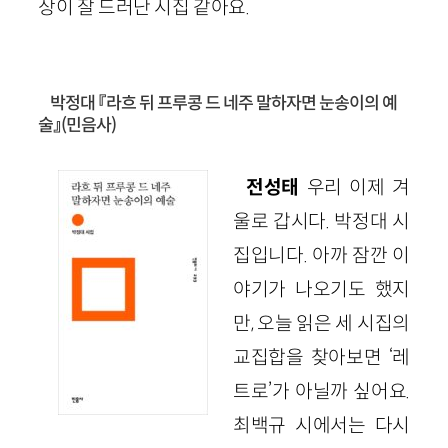
상이 잘 드러난 시집 같아요.
박정대 『라흐 뒤 프루콩 드 네주 말하자면 눈송이의 예
술』(민음사)
전성태
우리 이제 겨
울로 갑시다. 박정대 시
집입니다. 아까 잠깐 이
야기가 나오기도 했지
만, 오늘 읽은 세 시집의
교집합을 찾아보면 ‘레
트로’가 아닐까 싶어요.
최백규 시에서는 다시