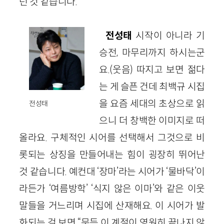
던 것 같습니다.
전성태
시작이 아니라 기
승전, 마무리까지 하시는군
요.(웃음) 따지고 보면 젊다
는 게 슬픈 건데 최백규 시집
을 요즘 세대의 초상으로 읽
전성태
으니 더 창백한 이미지로 떠
올라요. 구체적인 시어를 선택해서 그것으로 비
롯되는 상징을 만들어내는 힘이 굉장히 뛰어난
것 같습니다. 예컨대 ‘장마’라는 시어가 ‘물바닥’이
라든가 ‘여름방학’ ‘식지 않은 이마’와 같은 이웃
말들을 거느리며 시집에 산재해요. 이 시어가 발
화되는 걸 보면 “문득 이 계절이 영원히 끝나지 않