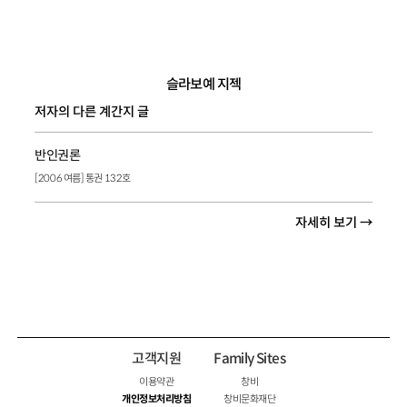
슬라보예 지젝
저자의 다른 계간지 글
반인권론
[2006 여름] 통권 132호
자세히 보기 →
고객지원
Family Sites
이용약관
창비
개인정보처리방침
창비문화재단