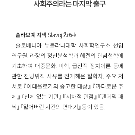
사회주의라는 마지막 출구
Slavoj Žižek
슬라보예 지젝
슬로베니아 뉴블랴나대학 사회학연구소 선임
연구원. 라깡의 정신분석학과 헤겔의 관념철학에
기초하여 대중문화, 미학, 급진적 정치이론 등에
관한 전방위적 사유를 전개해온 철학자. 주요 저
서로 『이데올로기의 숭고한 대상』 『까다로운 주
체』 『신체 없는 기관』 『시차적 관점』 『팬데믹 패
닉』 『잃어버린 시간의 연대기』 등이 있음.