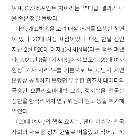
여표, 0.73%포인트 차이라는 ‘역대급’ 결과가 나
올 줄은 정말 몰랐다.
다만, 개표방송을 보며 내심 어깨를 으쓱한 장면
이 있다. 20대 여성 표심이었다. 대선 한달 전인
지난 2월 『20대 여자』(시사IN북)라는 책을 펴냈
다. 2021년 8월 『시사IN』에서 보도한 ‘20대 여자
3
현상’ 기사 시리즈
를 기본으로 두고, 당시 지면
분량상 공개하지 못했던 무수한 웹조사 데이터와
국승민 오클라호마대학 교수, 정치학을 전공한
정한울 한국리서치 연구위원의 원고 등을 추가해
엮었다.
『20대 여자』의 핵심 요지는, ‘젠더 이슈’가 한국
사회의 새로운 정치 균열로 떠올랐고 적어도 20