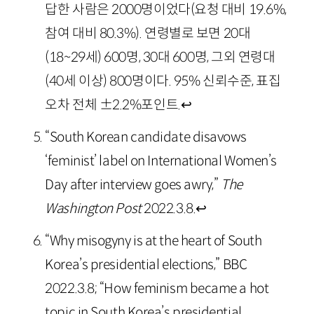
답한 사람은 2000명이었다(요청 대비 19.6%,
참여 대비 80.3%). 연령별로 보면 20대
(18~29세) 600명, 30대 600명, 그외 연령대
(40세 이상) 800명이다. 95% 신뢰수준, 표집
오차 전체 ±2.2%포인트.
↩
“South Korean candidate disavows
‘feminist’ label on International Women’s
Day after interview goes awry,”
The
Washington Post
2022.3.8.
↩
“Why misogyny is at the heart of South
Korea’s presidential elections,” BBC
2022.3.8; “How feminism became a hot
topic in South Korea’s presidential