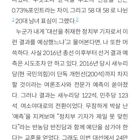
0.73%포인트라는 차이, 그리고 58 대 58 로 나뉜
1
2
20대 남녀 표심이 그랬다.
누군가 내게 ‘대선을 취재한 정치부 기자로서 이
런 결과를 예상했느냐’고 물어본다면, 나 또한 머
쓱하다. 사실 2016년 총선 이후부터 선거 결과 예
측은 시도조차 안 하고 있다. 2016년 당시 새누리
당(현 국민의힘)이 단독 개헌선(200석)까지 차지
할 것이라는 여론조사와 전문가 예측이 쏟아졌
다. 그러나 결과는 새누리당 122석, 민주당 123
석. 여소야대로의 전환이었다. 무참하게 박살 난
‘예측’을 지켜보며 “정치부 기자가 제일 못 맞힌
다”라는 반농담 반진담과 함께 예단을 삼가야 한
다는 교훈을 얻었다. 그래도 이번 대선에서 24만