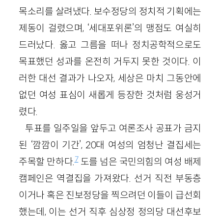
목소리를 살려냈다. 보수정당의 정치적 기획에는
제동이 걸렸으며, ‘세대포위론’의 맹점도 여실히
드러났다. 옳고 그름을 떠나 정치공학적으로도
목표했던 성과를 온전히 거두지 못한 것이다. 이
러한 대선 결과가 나오자, 세상은 마치 그동안에
없던 여성 표심이 새롭게 등장한 것처럼 웅성거
렸다.
투표를 일주일을 앞두고 여론조사 공표가 금지
된 ‘깜깜이 기간’, 20대 여성의 엄청난 결집세는
7
주목할 만하다.
도를 넘은 국민의힘의 여성 배제
캠페인은 역결집을 가져왔다. 선거 직전 부동층
이거나 혹은 진보정당을 찍으려던 이들이 급선회
했는데, 이는 선거 직후 심상정 정의당 대선후보