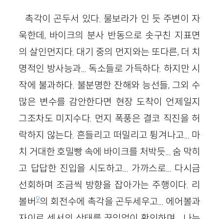
촉각이 곤두서 있다. 물보라가 인 듯 주변이 자
욱한데, 바이크의 분사 반동으로 솟구친 지표면
의 살인먼지다. 대기 중의 먼지와는 또다른, 더 치
명적인 방사능과... 독소들로 가득하다. 하지만 시
작에 불과하다. 불분명한 잔해와 능선들, 그외 수
많은 변수를 감안한다면 현장 도착이 언제일지
그조차도 미지수다. 먼지 폭풍은 결코 직진을 허
락하지 않는다. 흔들리고 떠밀리고 튕겨나고... 마
치 거대한 호밀빵 속에 바이크를 처박듯... 숨 막히
고 답답한 진입을 시도하고... 가까스로... 다시금
선회하며 조금씩 방향을 잡아가는 주행이다. 리
9
볼버
의 회전수에 촉각을 곤두세우고... 에어볼과
자이로 센서의 상태를 끊임없이 확인하며... 나는