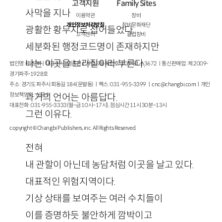
고객지원
Family Sites
사막을 지나
이용약관
창비
개인정보처리방침
창비문화재단
광활한 황무지로 접어들었다.
고객센터
클럽창비
세분화된 행정코드명이 존재하지만
나는 이곳을 브라질이라 부른다.
법인명 : ㈜창비ㅣ대표이사 : 염종선ㅣ사업자등록번호 : 105-81-63672ㅣ통신판매업 : 제 2009-
경기파주-1928호
주소 : 경기도 파주시 회동길 184(문발동)ㅣ팩스 : 031-955-3399 ㅣ
cnc@changbi.com
ㅣ개인
정보책임자 : 신문수
과거의 언어는 아름답다.
대표전화 : 031-955-3333(월~금 10시~17시), 점심시간 11시 30분~13시
그런 이유다.
copyright © Changbi Publishers, inc. All Rights Reserved.
전혀
내 관할이 아닌데 농담처럼 이곳을 날고 있다.
대표적인 위험지역이다.
기상 상태를 보여주는 여러 수치들이
이를 증명하듯 불안하게 깜박이고