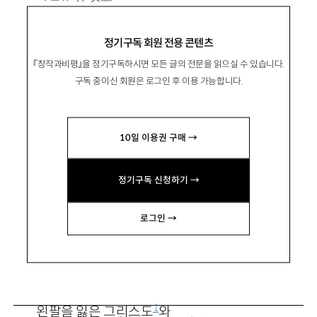
1968년생. 2003년 문학동네작가상으로 등단.
정기구독 회원 전용 콘텐츠
소설집 『카스테라』 『더블』, 장편소설 『지구영웅
『창작과비평』을 정기구독하시면 모든 글의 전문을 읽으실 수 있습니다.
전설』 『삼미 슈퍼스타즈의 마지막 팬클럽』 『핑
구독 중이신 회원은 로그인 후 이용 가능합니다.
퐁』 『죽은 왕녀를 위한 파반느』 등이 있음.
kazuyajun@hanmail.net
10일 이용권 구매 →
정기구독 신청하기 →
로그인 →
팅커벨
1
왼팔을 잃은 그리스도
와