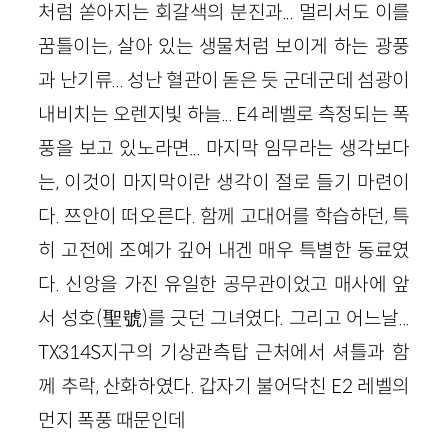
처럼 쏟아지는 회갈색의 분진과... 멀리서도 이를
꿈틀이는, 살아 있는 생물처럼 보이게 하는 광풍
과 난기류... 성난 혈관이 돋은 듯 군데군데 섬광이
내비치는 오렌지빛 하늘... E4 레벨로 측정되는 폭
풍을 보고 있노라면... 마지막 임무라는 생각보다
는, 이것이 마지막이란 생각이 절로 들기 마련이
다. 쯔안이 떠오른다. 함께 고대어를 학습하던, 특
히 고전에 조예가 깊어 내겐 매우 특별한 동료였
다. 신앙을 가진 유일한 공무관이었고 매사에 앞
서 성호(聖號)를 긋던 그녀였다. 그리고 어느날...
TX314S지구의 기상관측탑 근처에서 셔틀과 함
께 추락, 산화하였다. 갑자기 불어닥친 E2 레벨의
먼지 폭풍 때문인데