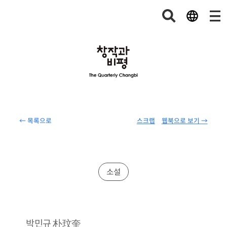
← 목록으로
스크랩
웹북으로 보기 →
소설
朴玟奎
박민규