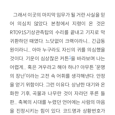
그래서 이곳의 마지막 임무가 될 거란 사실을 믿
어 의심치 않았다. 본청에서 지령이 온 것은
RT091S기상관측탑의 수리를 끝내고 기지로 막
귀환하던 때였다. 느닷없이 크랙이라니... 긴급동
원이라니... 아마 누구라도 자신의 귀를 의심했을
5
것이다. 기운이 심상찮은 커튼
을 바라보며 나는
어렵게... 혹은 겨우라고 해야 하나? 아무튼 ‘운명
의 장난’이라는 고전 속 어휘를 생각해낸다. 안정
을 얻기 위함이다. 그런 이유다. 상냥한 대기와 온
화한 기후, 곡물과 나무란 것이 자라던 푸른 들
판... 축복의 시대를 누렸던 언어에는 사람의 마음
을 진정시키는 힘이 있다. 코드명과 상황번호가