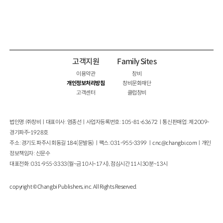
고객지원
Family Sites
이용약관
창비
개인정보처리방침
창비문화재단
고객센터
클럽창비
법인명 : ㈜창비ㅣ대표이사 : 염종선ㅣ사업자등록번호 : 105-81-63672ㅣ통신판매업 : 제 2009-
경기파주-1928호
주소 : 경기도 파주시 회동길 184(문발동)ㅣ팩스 : 031-955-3399 ㅣ
cnc@changbi.com
ㅣ개인
정보책임자 : 신문수
대표전화 : 031-955-3333(월~금 10시~17시), 점심시간 11시 30분~13시
copyright © Changbi Publishers, inc. All Rights Reserved.