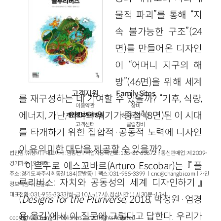
물적 파괴”를 통해 “지
속 불가능한 구조”(24
면)를 만들어온 디자인
이 “어머니 지구의 해
방”(46면)을 위해 세계
고객지원
Family Sites
를 재구성하는 데 기여할 수 있을까? “기후, 식량,
이용약관
창비
에너지, 가난, 의미의 위기가 중첩”(8면)된 이 시대
개인정보처리방침
창비문화재단
고객센터
클럽창비
를 타개하기 위한 집합적·공동적 노력에 디자인
이 유의미한 대답을 제공할 수 있을까?
법인명 : ㈜창비ㅣ대표이사 : 염종선ㅣ사업자등록번호 : 105-81-63672ㅣ통신판매업 : 제 2009-
아르뚜로 에스꼬바르(Arturo Escobar)는 『플
경기파주-1928호
주소 : 경기도 파주시 회동길 184(문발동)ㅣ팩스 : 031-955-3399 ㅣ
cnc@changbi.com
ㅣ개인
루리버스: 자치와 공동성의 세계 디자인하기』
정보책임자 : 신문수
대표전화 : 031-955-3333(월~금 10시~17시), 점심시간 11시 30분~13시
(
Designs for the Pluriverse
, 2018, 박정원·엄경
용 옮김)에서 이 질문에 그렇다고 답한다. 우리가
copyright © Changbi Publishers, inc. All Rights Reserved.