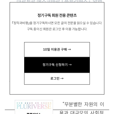
아르투로 에스코바르 『플루리버스』, 알렙
2022
정기구독 회원 전용 콘텐츠
『창작과비평』을 정기구독하시면 모든 글의 전문을 읽으실 수 있습니다.
‘다른’ 세계의 존재를 확인하고 새로운
구독 중이신 회원은 로그인 후 이용 가능합니다.
미래를 상상하는 일
10일 이용권 구매 →
玄在煥
현재환
정기구독 신청하기 →
부산대 교양교육원 교수(과학기술학)
jhwanhyun@pusan.ac.kr
로그인 →
“무분별한 자원의 이
용과 대규모의 사회적,