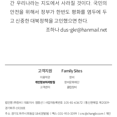
간 우리나라는 지도에서 사라질 것이다. 국민의
안전을 위해서 정부가 한반도 평화를 염두에 두
고 신중한 대북정책을 고민했으면 한다.
조하나 dus-gkr@hanmail.net
고객지원
Family Sites
이용약관
창비
개인정보처리방침
창비문화재단
고객센터
클럽창비
법인명 : ㈜창비ㅣ대표이사 : 염종선ㅣ사업자등록번호 : 105-81-63672ㅣ통신판매업 : 제 2009-
경기파주-1928호
주소 : 경기도 파주시 회동길 184(문발동)ㅣ팩스 : 031-955-3399 ㅣ
cnc@changbi.com
ㅣ개인