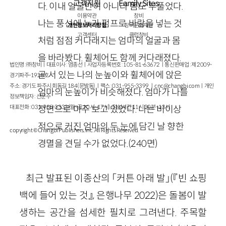
고객지원
Family Sites
다. 이내 얼굴만이 아니라 몸도 부풀었다.
이용약관
창비
나는 풍선에 누가 펌프로 바람을 넣는 것
개인정보처리방침
창비문화재단
고객센터
클럽창비
처럼 점점 커다래지는 엄마의 얼굴과 몸
을 바라봤다. 휠체어도 함께 커다래졌다.
법인명 : ㈜창비ㅣ대표이사 : 염종선ㅣ사업자등록번호 : 105-81-63672ㅣ통신판매업 : 제 2009-
곧 서 있는 나의 눈높이와 휠체어에 앉은
경기파주-1928호
주소 : 경기도 파주시 회동길 184(문발동)ㅣ팩스 : 031-955-3399 ㅣ
cnc@changbi.com
ㅣ개인
엄마의 눈높이가 비슷해졌다. 엄마가 나를
정보책임자 : 신문수
대표전화 : 031-955-3333(월~금 10시~17시), 점심시간 11시 30분~13시
정면으로 마주 보고 있었다. 나는 비이상
적으로 커진 엄마의 두 눈에 담긴 날 향한
copyright © Changbi Publishers, inc. All Rights Reserved.
경멸을 견딜 수가 없었다.(240면)
최근 발표된 이종산의 「커튼 아래 발」(『빈 쇼핑
백에 들어 있는 것』, 은행나무 2022)은 돌봄이 발
생하는 공간을 섬세한 필치로 그려낸다. 주목할