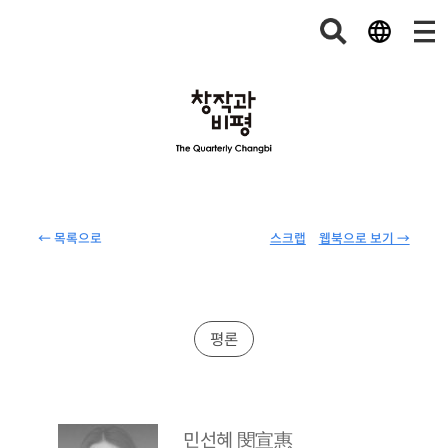
← 목록으로
스크랩
웹북으로 보기 →
평론
민선혜
閔宣惠