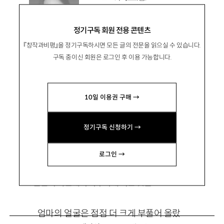
서울예대 문예창작전공 4학
년. 1996년생.
정기구독 회원 전용 콘텐츠
『창작과비평』을 정기구독하시면 모든 글의 전문을 읽으실 수 있습니다.
tjsgp9542@naver.com
구독 중이신 회원은 로그인 후 이용 가능합니다.
10일 이용권 구매 →
정기구독 신청하기 →
돌봄의 낭만화를 벗어던지는 문학
로그인 →
1. 돌봄의 복판에서 마주하게 되는 것들
엄마의 얼굴은 점점 더 크게 부풀어 올랐