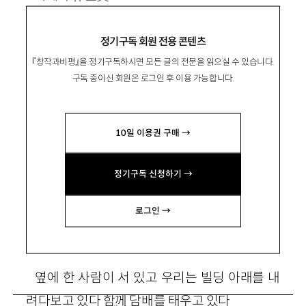
1987년 서울 출생. 2014년 서울신문 신춘문예
정기구독 회원 전용 콘텐츠
로 등단.
『창작과비평』을 정기구독하시면 모든 글의 전문을 읽으실 수 있습니다.
시집 『내가 나일 확률』 등이 있음.
구독 중이신 회원은 로그인 후 이용 가능합니다.
smp0615@naver.com
10일 이용권 구매 →
정기구독 신청하기 →
밤의 인터체인지
로그인 →
옆에 한 사람이 서 있고 우리는 빌딩 아래를 내
려다보고 있다 함께 담배를 태우고 있다