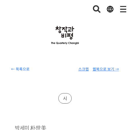
← 목록으로
스크랩
웹북으로 보기 →
시
朴世美
박세미