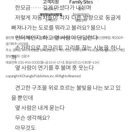
고객지원
Family Sites
한모금…… 깊게 마셨다가 내쉬며
이용약관
창비
개인정보처리방침
창비문화재단
저렇게 자동차들이 각자 다른 방향으로 둥글게
고객센터
클럽창비
빠져나가는 도로를 뭐라고 불러요? 물으니
인터체인지, 하고 옆 사람이 단답한다
법인명 : ㈜창비ㅣ대표이사 : 염종선ㅣ사업자등록번호 : 105-81-63672ㅣ통신판매업 : 제 2009-
경기파주-1928호
손가락으로 콘크리트 고리를 끊는 시늉을 하니
주소 : 경기도 파주시 회동길 184(문발동)ㅣ팩스 : 031-955-3399 ㅣ
cnc@changbi.com
ㅣ개인
정보책임자 : 신문수
까
대표전화 : 031-955-3333(월~금 10시~17시), 점심시간 11시 30분~13시
옆 사람이 연기를 후 불며 훗 웃는다
copyright © Changbi Publishers, inc. All Rights Reserved.
견고한 구조물 위로 흐르는 불빛을 나는 보고 있
을 뿐인데
옆 사람은 내게 묻는다
무슨 생각해요?
아무것도