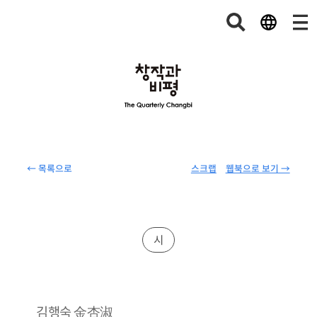
← 목록으로
스크랩
웹북으로 보기 →
시
金杏淑
김행숙