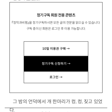
1970년 서울 출생. 1999년 『현대문학』으로 등
정기구독 회원 전용 콘텐츠
단. 시집 『사춘기』 『이별의 능력』 『타인의 의미』
『창작과비평』을 정기구독하시면 모든 글의 전문을 읽으실 수 있습니다.
『에코의 초상』 등이 있음.
구독 중이신 회원은 로그인 후 이용 가능합니다.
fromtomu@hanmail.net
10일 이용권 구매 →
정기구독 신청하기 →
우리를 위하여
로그인 →
그 밤의 언덕에서 개 한마리가 컹, 컹, 짖고 있었
다.