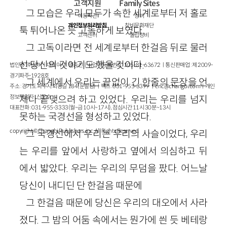
고객지원
Family Sites
그 모습은 우리 모두가 속한 세계로부터 저 홀로
이용약관
창비
개인정보처리방침
창비문화재단
툭 튀어나온 듯 고독하게 보였다.
고객센터
클럽창비
그 고독이라면 전 세계로부터 한걸음 뒤로 물러
선 당신의 것이기도 했을 것이다.
법인명 : ㈜창비ㅣ대표이사 : 염종선ㅣ사업자등록번호 : 105-81-63672ㅣ통신판매업 : 제 2009-
경기파주-1928호
그 세계에서 우리는 끝없이 긴 한줄의 문장을 언
주소 : 경기도 파주시 회동길 184(문발동)ㅣ팩스 : 031-955-3399 ㅣ
cnc@changbi.com
ㅣ개인
정보책임자 : 신문수
제나 끝맺으려 하고 있었다. 우리는 우리를 넘지
대표전화 : 031-955-3333(월~금 10시~17시), 점심시간 11시 30분~13시
못하는 국경선을 형성하고 있었다.
copyright © Changbi Publishers, inc. All Rights Reserved.
그 국경선에서 우리는 우리의 사슬이었다, 우리
는 우리를 앞에서 사랑하고 옆에서 의심하고 뒤
에서 밟았다. 우리는 우리의 무덤을 팠다. 어느날
당신이 내디딘 단 한걸음 때문에
그 한걸음 때문에 당신은 우리의 대오에서 사라
졌다. 그 밤의 어둠 속에서는 뭔가에 씐 듯 베테랑