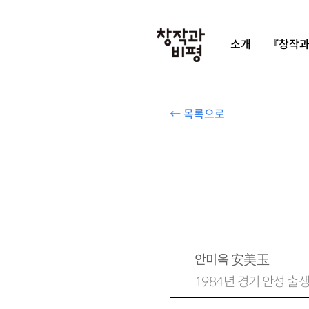
소개
『창작과
← 목록으로
안미옥
安美玉
1984년 경기 안성 출생