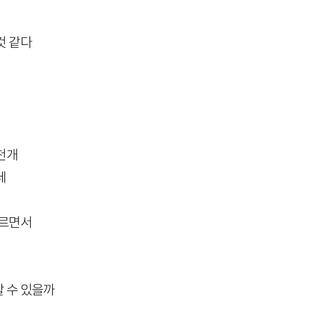
것 같다
천개
데
모르면서
 수 있을까