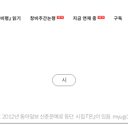
비평』 읽기
창비주간논평
지금 연재 중
구독
NEW
NEW
시
. 2012년 동아일보 신춘문예로 등단. 시집 『온』이 있음. myugi