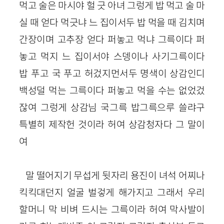
먹고 술은 마시야 헐 긋 아녀 그렁게 밥 먹고 술 마
실 때 얻다 먹긋냐 느 집이서두 밥 먹을 때 김치며
간장이며 고추장 얻다 퍼놓고 먹냐 그륵이다 퍼
놓고 먹지 느 집이서야 스뎅이나 사기그륵이다
밥 푸고 국 푸고 허겄지먼서두 명색이 상감인디
백성덜 먹는 그륵이다 퍼놓고 먹을 수는 없었겄
잖여 그렁게 상감님 국그륵 밥그륵으루 쓸랴구
특별히 제작헌 것이라 허여 상감청자다 그 말이
여
말 떨어지기 무섭게 뒷자리 용진이 녀석 어찌나
킥킥대던지 얼굴 벌겋게 해가지고 그래서 우리
할머니 막 비벼 드시는 그륵이라 허여 막사발이