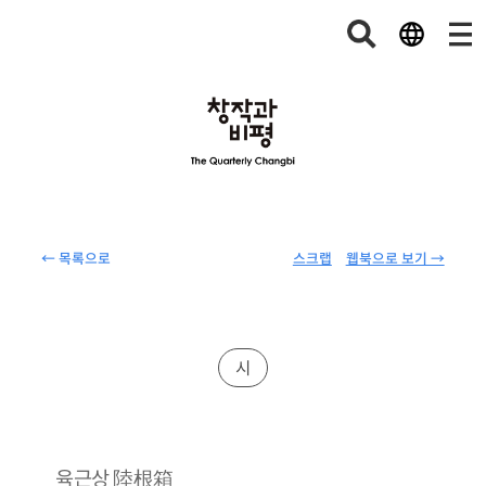
← 목록으로
스크랩
웹북으로 보기 →
시
陸根箱
육근상