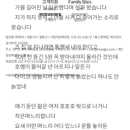
고객지원
Family Sites
가뭄 길어진 날 입원했다며 전화 왔습니다
이용약관
창비
개인정보처리방침
창비문화재단
지가 하지 못하고 아들 시켜 다 죽어가는 소리로
고객센터
클럽창비
왔습니다
법인명 : ㈜창비ㅣ대표이사 : 염종선ㅣ사업자등록번호 : 105-81-63672ㅣ통신판매업 : 제 2009-
경기파주-1928호
즈 집 앞 지나려면 통행세 내야 한다고
주소 : 경기도 파주시 회동길 184(문발동)ㅣ팩스 : 031-955-3399 ㅣ
cnc@changbi.com
ㅣ개인
정보책임자 : 신문수
50
년 전 뜯긴
5
원 꼭 받아내야지 올라간 것인데
대표전화 : 031-955-3333(월~금 10시~17시), 점심시간 11시 30분~13시
호랭이 물어갈 년 아프지나 말든가
copyright © Changbi Publishers, inc. All Rights Reserved.
아이고, 썅눔시끼 난 이렇게 늙었는디 하나도 안
늙었네
얘기 듣던 젊은 여자 호호호 밖으로 나가니
작은며느리랍니다
요새 이런 며느리 어디 있느냐 문틀 놓아둔