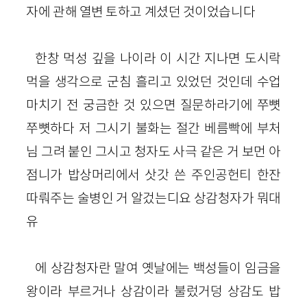
자에 관해 열변 토하고 계셨던 것이었습니다
한창 먹성 깊을 나이라 이 시간 지나면 도시락
먹을 생각으로 군침 흘리고 있었던 것인데 수업
마치기 전 궁금한 것 있으면 질문하라기에 쭈뼛
쭈뼛하다 저 그시기 불화는 절간 베름빡에 부처
님 그려 붙인 그시고 청자도 사극 같은 거 보먼 아
점니가 밥상머리에서 삿갓 쓴 주인공헌티 한잔
따뤄주는 술병인 거 알겄는디요 상감청자가 뭐대
유
에 상감청자란 말여 옛날에는 백성들이 임금을
왕이라 부르거나 상감이라 불렀거덩 상감도 밥