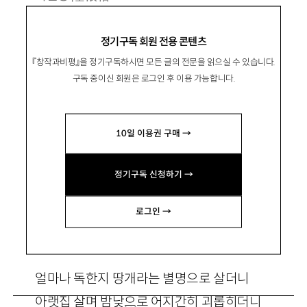
1960년 대전 출생. 1991년 『삶의문학』으로 등
정기구독 회원 전용 콘텐츠
단.
『창작과비평』을 정기구독하시면 모든 글의 전문을 읽으실 수 있습니다.
시집 『절창』 『만개』 등이 있음.
구독 중이신 회원은 로그인 후 이용 가능합니다.
yookism@hanmail.net
10일 이용권 구매 →
정기구독 신청하기 →
곡우
로그인 →
얼마나 독한지 땅개라는 별명으로 살더니
아랫집 살며 밤낮으로 어지간히 괴롭히더니