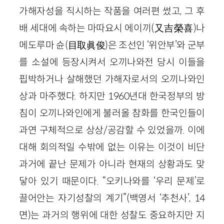
가해자성을 직시하는 작품을 여러편 썼고, 그 후
배 세대에 속하는 마따요시 에이끼(又吉榮喜)나
메도루마 슌(目取眞俊)은 조선인 ‘위안부’와 군부
를 소설에 등장시켜서 오끼나와전 당시 이들을
핍박하거나 살해했던 가해자로서의 오끼나와인
상과 마주했다. 하지만 1960년대 한국정부의 방
침이 오끼나와인에게 불러올 참화를 한국인들이
과연 구체적으로 상상/공감할 수 있었을까. 이에
대해 회의적일 수밖에 없는 이유는 이것이 비단
과거에 끝난 문제가 아니라 현재의 상황과도 맞
닿아 있기 때문이다. “오키나와를 ‘우리 문제’로
끌어안는 자기성찰의 계기”(백영서 ‘추천사’, 14
면)는 과거의 행위에 대한 성찰도 중요하지만 지