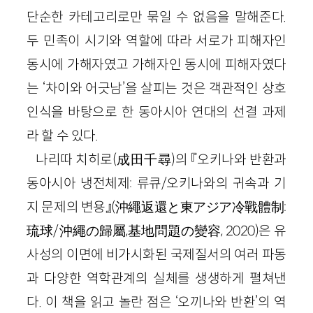
단순한 카테고리로만 묶일 수 없음을 말해준다.
두 민족이 시기와 역할에 따라 서로가 피해자인
동시에 가해자였고 가해자인 동시에 피해자였다
는 ‘차이와 어긋남’을 살피는 것은 객관적인 상호
인식을 바탕으로 한 동아시아 연대의 선결 과제
라 할 수 있다.
나리따 치히로(成田千尋)의 『오키나와 반환과
동아시아 냉전체제: 류큐/오키나와의 귀속과 기
지 문제의 변용』(沖繩返還と東アジア冷戰體制:
琉球/沖繩の歸屬,基地問題の變容, 2020)은 유
사성의 이면에 비가시화된 국제질서의 여러 파동
과 다양한 역학관계의 실체를 생생하게 펼쳐낸
다. 이 책을 읽고 놀란 점은 ‘오끼나와 반환’의 역