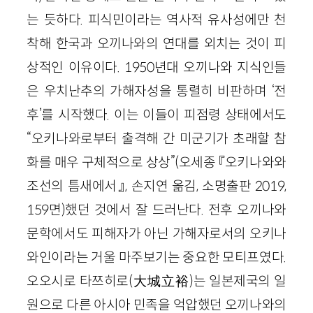
는 듯하다. 피식민이라는 역사적 유사성에만 천
착해 한국과 오끼나와의 연대를 외치는 것이 피
상적인 이유이다. 1950년대 오끼나와 지식인들
은 우치난추의 가해자성을 통렬히 비판하며 ‘전
후’를 시작했다. 이는 이들이 피점령 상태에서도
“오키나와로부터 출격해 간 미군기가 초래할 참
화를 매우 구체적으로 상상”(오세종 『오키나와와
조선의 틈새에서』, 손지연 옮김, 소명출판 2019,
159면)했던 것에서 잘 드러난다. 전후 오끼나와
문학에서도 피해자가 아닌 가해자로서의 오키나
와인이라는 거울 마주보기는 중요한 모티프였다.
오오시로 타쯔히로(大城立裕)는 일본제국의 일
원으로 다른 아시아 민족을 억압했던 오끼나와의