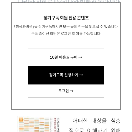
나리타 지히로 『오키나와 반환과 동아시아
냉전체제』, 소명출판 2022
정기구독 회원 전용 콘텐츠
『창작과비평』을 정기구독하시면 모든 글의 전문을 읽으실 수 있습니다.
‘해방’ 이후 오끼나와를 둘러싼 차이와
구독 중이신 회원은 로그인 후 이용 가능합니다.
어긋남의 기원
10일 이용권 구매 →
곽형덕
정기구독 신청하기 →
郭炯德/명지대 일어일문학과 교수
kwakhdmyongji@gmail.com
로그인 →
어떠한 대상을 심층
적으로 이해하기 위해