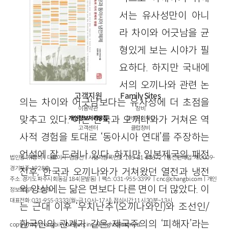
서는 유사성만이 아니
라 차이와 어긋남을 균
형있게 보는 시야가 필
요하다. 하지만 국내에
서의 오끼나와 관련 논
고객지원
Family Sites
의는 차이와 어긋남보다는 유사성에 더 초점을
이용약관
창비
맞추고 있다. 이는 한국과 오끼나와가 거쳐온 역
개인정보처리방침
창비문화재단
고객센터
클럽창비
사적 경험을 토대로 ‘동아시아 연대’를 주장하는
언설에 잘 드러나 있다. 하지만 일본제국의 패전
법인명 : ㈜창비ㅣ대표이사 : 염종선ㅣ사업자등록번호 : 105-81-63672ㅣ통신판매업 : 제 2009-
경기파주-1928호
전후, 한국과 오끼나와가 거쳐왔던 열전과 냉전
주소 : 경기도 파주시 회동길 184(문발동)ㅣ팩스 : 031-955-3399 ㅣ
cnc@changbi.com
ㅣ개인
의 양상에는 닮은 면보다 다른 면이 더 많았다. 이
정보책임자 : 신문수
대표전화 : 031-955-3333(월~금 10시~17시), 점심시간 11시 30분~13시
는 근대 이후 ‘우치난추’(오끼나와인)와 조선인/
한국인의 관계가 같은 제국주의의 ‘피해자’라는
copyright © Changbi Publishers, inc. All Rights Reserved.