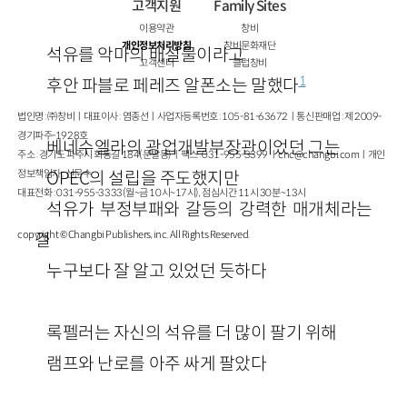
고객지원
Family Sites
이용약관
창비
개인정보처리방침
창비문화재단
석유를 악마의 배설물이라고
고객센터
클럽창비
1
후안 파블로 페레즈 알폰소는 말했다
법인명 : ㈜창비ㅣ대표이사 : 염종선ㅣ사업자등록번호 : 105-81-63672ㅣ통신판매업 : 제 2009-
경기파주-1928호
베네수엘라의 광업개발부장관이었던 그는
주소 : 경기도 파주시 회동길 184(문발동)ㅣ팩스 : 031-955-3399 ㅣ
cnc@changbi.com
ㅣ개인
정보책임자 : 신문수
OPEC의 설립을 주도했지만
대표전화 : 031-955-3333(월~금 10시~17시), 점심시간 11시 30분~13시
석유가 부정부패와 갈등의 강력한 매개체라는
copyright © Changbi Publishers, inc. All Rights Reserved.
걸
누구보다 잘 알고 있었던 듯하다
록펠러는 자신의 석유를 더 많이 팔기 위해
램프와 난로를 아주 싸게 팔았다