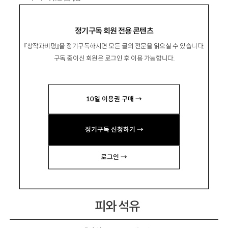
1966년 충남 논산 출생. 1989년 중앙일보 신춘
정기구독 회원 전용 콘텐츠
문예로 등단.
『창작과비평』을 정기구독하시면 모든 글의 전문을 읽으실 수 있습니다.
시집 『뿌리에게』 『그 말이 잎을 물들였다』 『그
구독 중이신 회원은 로그인 후 이용 가능합니다.
곳이 멀지 않다』 『어두워진다는 것』 『사라진 손
바닥』 『야생사과』 『말들이 돌아오는 시간』 『파일
10일 이용권 구매 →
명 서정시』 『가능주의자』 등이 있음.
rhd66@hanmail.net
정기구독 신청하기 →
로그인 →
피와 석유