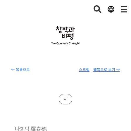
← 목록으로
스크랩
웹북으로 보기 →
시
羅喜德
나희덕