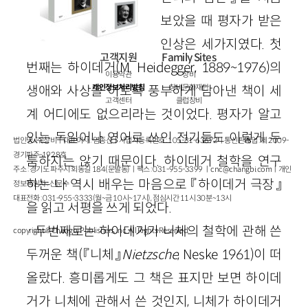
보았을 때 평자가 받은
인상은 세가지였다. 첫
고객지원
Family Sites
번째는 하이데거(M. Heidegger, 1889~1976)의
이용약관
창비
생애와 사상을 이토록 풍부하게 담아낸 책이 세
개인정보처리방침
창비문화재단
고객센터
클럽창비
계 어디에도 없으리라는 것이었다. 평자가 알고
있는 독일어나 영어로 쓰인 전기들도 이렇게 두
법인명 : ㈜창비ㅣ대표이사 : 염종선ㅣ사업자등록번호 : 105-81-63672ㅣ통신판매업 : 제 2009-
경기파주-1928호
툼하지는 않기 때문이다. 하이데거 철학을 연구
주소 : 경기도 파주시 회동길 184(문발동)ㅣ팩스 : 031-955-3399 ㅣ
cnc@changbi.com
ㅣ개인
하는 나 역시 배우는 마음으로 『하이데거 극장』
정보책임자 : 신문수
대표전화 : 031-955-3333(월~금 10시~17시), 점심시간 11시 30분~13시
을 읽고 서평을 쓰게 되었다.
두번째로는 하이데거가 니체의 철학에 관해 쓴
copyright © Changbi Publishers, inc. All Rights Reserved.
두꺼운 책(『니체』
Nietzsche
, Neske 1961)이 떠
올랐다. 흥미롭게도 그 책은 표지만 보면 하이데
거가 니체에 관해서 쓴 것인지, 니체가 하이데거