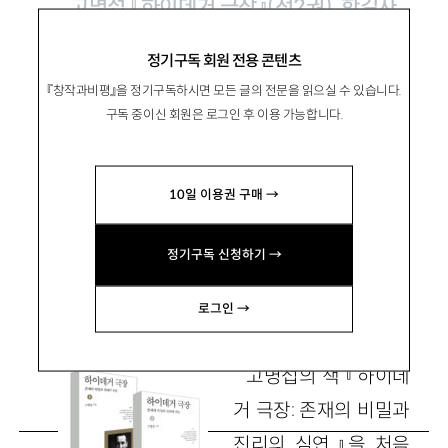
고명섭 『하이데거 극장』(전2권), 한길사
2022
정기구독 회원 전용 콘텐츠
『창작과비평』을 정기구독하시면 모든 글의 전문을 읽으실 수 있습니다.
한국 하이데거 철학 연구의 진일보
구독 중이신 회원은 로그인 후 이용 가능합니다.
10일 이용권 구매 →
韓忠洙
한충수
이화여대 철학과 교수 choong-
정기구독 신청하기 →
su.han@ewha.ac.kr
로그인 →
고명섭의 책 『하이데
거 극장: 존재의 비밀과
진리의 심연』을 처음