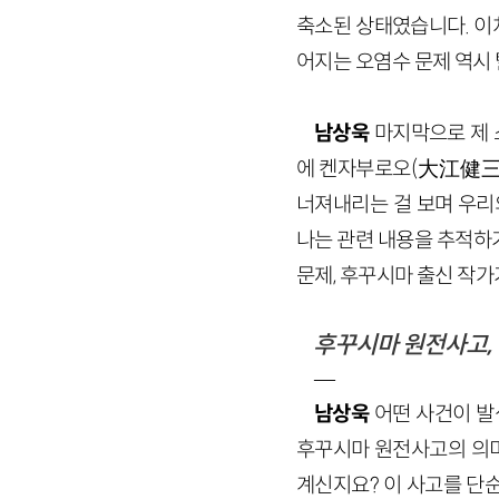
축소된 상태였습니다. 이
어지는 오염수 문제 역시
남상욱
마지막으로 제 
에 켄자부로오(大江健三郎
너져내리는 걸 보며 우리
나는 관련 내용을 추적하
문제, 후꾸시마 출신 작가
후꾸시마 원전사고,
—
남상욱
어떤 사건이 발
후꾸시마 원전사고의 의미
계신지요? 이 사고를 단