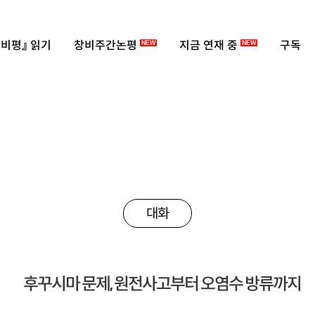
비평』 읽기
창비주간논평
지금 연재 중
구독
NEW
NEW
대화
후꾸시마 문제, 원전사고부터 오염수 방류까지