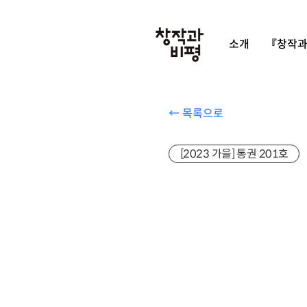
소개
『창작과
← 목록으로
[2023 가을] 통권 201호