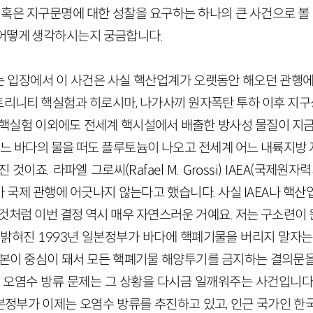
 혹은 지구문명에 대한 성찰을 요구하는 하나의 큰 사건으로 볼 
어떻게 생각하시는지 궁금합니다.
 입장에서 이 사건은 사실 핵산업계가 오랫동안 해오던 관행에
 트리니티 핵실험과 히로시마, 나가사끼 원자폭탄 투하 이후 지
 핵실험 이외에도 전세계 핵시설에서 배출한 방사성 물질이 지금
 어느 바다의 물을 떠도 플루토늄이 나오고 전세계 어느 내륙지방
것이죠. 라파엘 그로씨(Rafael M. Grossi) IAEA(국제원
 국제 관행에 어긋나지 않는다고 했습니다. 사실 IAEA나 핵산
 것처럼 이번 결정 역시 매우 자연스러운 거예요. 저는 구소련이
 밝혀진 1993년 일본정부가 바다에 핵폐기물을 버리지 말자는
일본이 중심이 돼서 모든 핵폐기물 해양투기를 금지하는 결의문
번 오염수 방류 문제는 그 상황을 다시금 일깨워주는 사건입니다
정부가 이제는 오염수 방류를 추진하고 있고, 인근 국가인 한