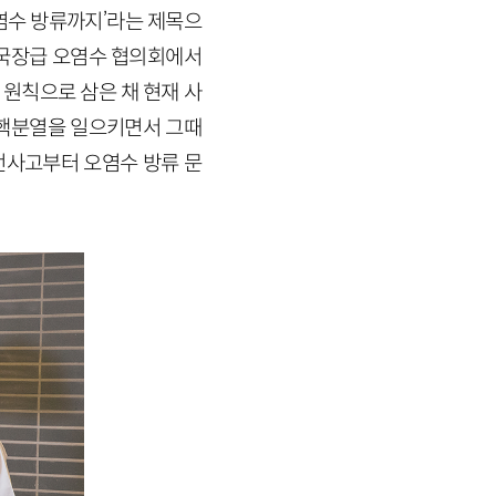
염수 방류까지’라는 제목으
 국장급 오염수 협의회에서
 원칙으로 삼은 채 현재 사
 핵분열을 일으키면서 그때
전사고부터 오염수 방류 문