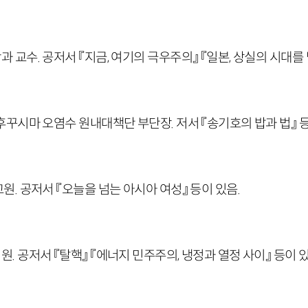
교수. 공저서 『지금, 여기의 극우주의』 『일본, 상실의 시대를 
꾸시마 오염수 원내대책단 부단장. 저서 『송기호의 밥과 법』 등
. 공저서 『오늘을 넘는 아시아 여성』 등이 있음.
 공저서 『탈핵』 『에너지 민주주의, 냉정과 열정 사이』 등이 있