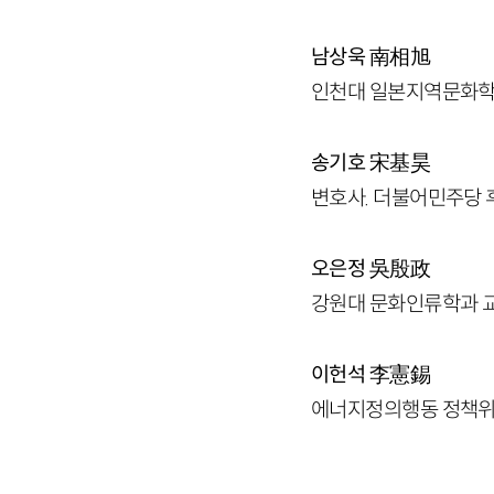
남상욱
南相旭
인천대 일본지역문화학과 
송기호
宋基昊
변호사. 더불어민주당 후
오은정
吳殷政
강원대 문화인류학과 교원
이헌석
李憲錫
에너지정의행동 정책위원.