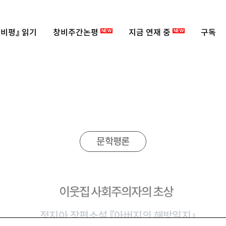
비평』 읽기
창비주간논평
지금 연재 중
구독
NEW
NEW
문학평론
이웃집 사회주의자의 초상
정지아 장편소설 『아버지의 해방일지』