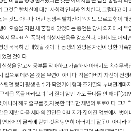
청난 비밀을 평생 숨겨왔다는 것은 아버지를 온 집안 불행의 화
, 그것은 빨치산에 대한 사회적 인식과 일치한다. 그렇다고 이 
집는 것도 아니다. 어린 동생은 빨치산이 뭔지도 모르고 형이 대
생이 오줌을 지린 채 혼절해 있었다는 증언은 당시 외지에서 투
신 역시 무자비한 폭력의 희생자였음을 강조한다. 아버지도 어쩌면
평생 묵묵히 감내했을 것이다. 동생의 원망은 자신이 당한 가혹
었던 것이다.
의 실상을 알고서 공부를 작파하고 가출하자 아버지도 속수무책
시 집으로 데려온 것은 우연이 아니다. 작은아버지 자신이 전
랑스럽던 형이 평생 원수가 되었기에 형과 조카딸의 부녀관계마저
구례읍 쪽을 바라보며 “저 질이 암만 가도 끝나들 안 해야”(20
어나려 해도 출구를 찾지 못한 막막한 체념의 토로이다. 그가 “한
한 말은 제발 다음 세대의 딸만은 아버지가 짊어진 업보에서 벗어
딸이 연좌제의 굴레에 갇힌 것은 당연히 아버지의 잘못이 아니라 