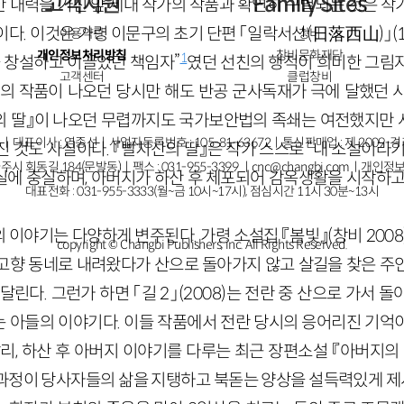
고객지원
Family Sites
한 내력을 가진 앞 세대 작가의 작품과 확연히 구별되는 것은 작
다. 이것은 가령 이문구의 초기 단편 「일락서산(日落西山)」(19
이용약관
창비
개인정보처리방침
창비문화재단
1
 창설하고 이끌었던 책임자”
였던 선친의 행적이 희미한 그림
고객센터
클럽창비
구의 작품이 나오던 당시만 해도 반공 군사독재가 극에 달했던 
산의 딸』이 나오던 무렵까지도 국가보안법의 족쇄는 여전했지만
ㅣ대표이사 : 염종선ㅣ사업자등록번호 : 105-81-63672ㅣ통신판매업 : 제 2009-
 것도 사실이다. 『빨치산의 딸』은 작가 스스로 “내 소설이라
주시 회동길 184(문발동)ㅣ팩스 : 031-955-3399 ㅣ
cnc@changbi.com
ㅣ개인정보
실에 충실하며, 아버지가 하산 후 체포되어 감옥생활을 시작하고
대표전화 : 031-955-3333(월~금 10시~17시), 점심시간 11시 30분~13시
이야기는 다양하게 변주된다. 가령 소설집 『봄빛』(창비 2008)에
copyright © Changbi Publishers, inc. All Rights Reserved.
고향 동네로 내려왔다가 산으로 돌아가지 않고 살길을 찾은 주
달린다. 그런가 하면 「길 2」(2008)는 전란 중 산으로 가서 
 아들의 이야기다. 이들 작품에서 전란 당시의 응어리진 기억
리, 하산 후 아버지 이야기를 다루는 최근 장편소설 『아버지의 
과정이 당사자들의 삶을 지탱하고 북돋는 양상을 설득력있게 제