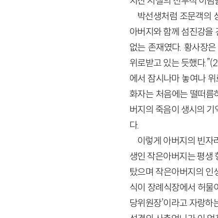
치산 시절의 전투적 이념
박선생처럼 조문객의 상
아버지와 함께 섬진강을 
없는 존재였다. 황사장은
위로받고 있는 듯했다.”(
에서 잠시나마 놓여나 위로
화자는 처음에는 떨떠름하
버지의 죽음이 생시의 기
다.
이렇게 아버지의 빈자리
생인 작은아버지는 평생 
탔으며 작은아버지의 인생
식이 장례식장에서 허물어
당위원장’이라고 자랑하는