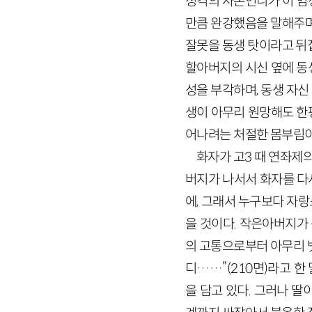
성격의 사촌언니가 이 엄
만큼 완강했음을 말해주며
잘못을 동생 탓이라고 뒤
할아버지의 시신 옆에 동
성을 부각하며, 동생 자
생이 아무리 원망해도 한
어나려는 처절한 몸부림이
화자가 고3 때 연좌제
버지가 나서서 화자를 다
에, 그래서 누구보다 자
을 것이다. 작은아버지가 
의 고통으로부터 아무리 벗
디……”(210면)라고 
을 담고 있다. 그러나 