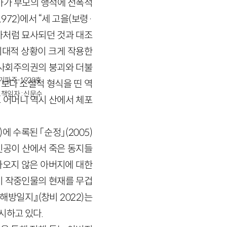
가가 부모의 행적에 전폭적
72)에서 “세 고을(보령·
자처럼 묘사되던 것과 대조
시대적 상황이 크게 작용한
 사회주의권의 붕괴와 더불
경기파주-1928호
기보다 소설적 형식을 띤 역
책임자 : 신문수
 어머니 역시 산에서 체포
 수록된 「순정」(2005)
인공이 산에서 죽은 동지들
돌아오지 않은 아버지에 대한
이 작중인물의 현재를 무겁
해방일지』(창비 2022)는
시하고 있다.