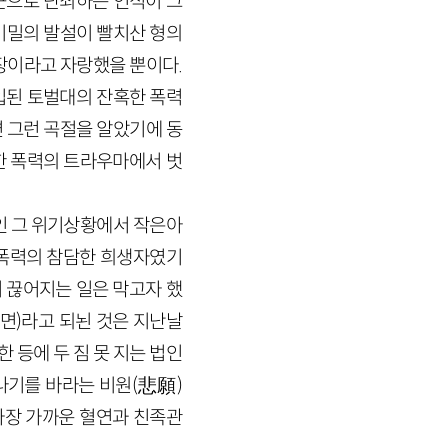
근으로 단죄하는 인식이 그
비밀의 발설이 빨치산 형의
장이라고 자랑했을 뿐이다.
입된 토벌대의 잔혹한 폭력
 그런 곡절을 알았기에 동
한 폭력의 트라우마에서 벗
인 그 위기상황에서 작은아
쟁폭력의 참담한 희생자였기
 끊어지는 일은 막고자 했
9면)라고 되뇐 것은 지난날
 등에 두 짐 못 지는 법인
나기를 바라는 비원(悲願)
가장 가까운 혈연과 친족관