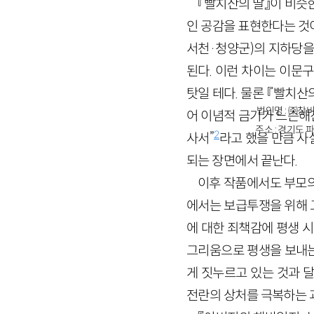
『빨치산의 딸』이 비슷
인 공감을 표현한다는 것이
서천·청양군)의 지하당을
된다. 이런 차이는 이문
탓일 테다. 물론 『빨치
법인명 : ㈜창비
어 이념적 금기가 느슨해진
주소 : 경기도 파
2
사서”
라고 했을 만큼 사
되는 장면에서 끝난다.
이후 작품에서도 부모의 
에서는 보급투쟁을 위해 
에 대한 죄책감에 평생 시
그리움으로 평생을 보내는
게 짓누르고 있는 것과 달
전란의 상처를 극복하는 