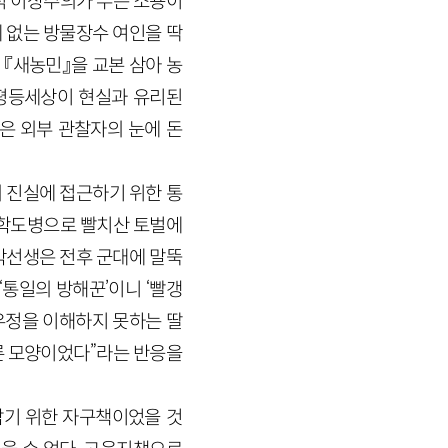
적 이상주의가 무슨 소용이
데 없는 방물장수 여인을 딱
 『새농민』을 교본 삼아 농
 평등세상이 현실과 유리된
”은 외부 관찰자의 눈에 돈
 진실에 접근하기 위한 통
 학도병으로 빨치산 토벌에
박선생은 전후 군대에 말뚝
‘통일의 방해꾼’이니 ‘빨갱
우정을 이해하지 못하는 딸
른 모양이었다”라는 반응을
남기 위한 자구책이었을 것