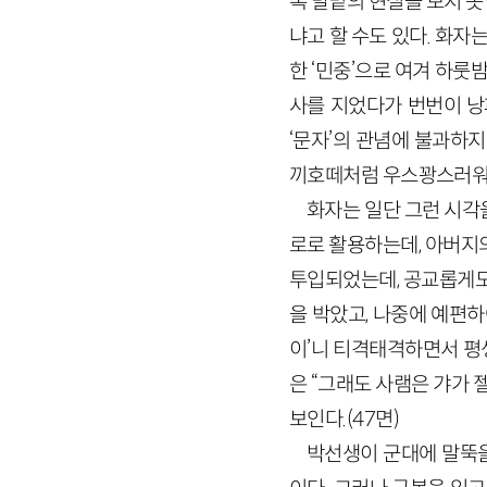
록 발밑의 현실을 보지 
냐고 할 수도 있다. 화자
한 ‘민중’으로 여겨 하룻
사를 지었다가 번번이 낭
‘문자’의 관념에 불과하지
끼호떼처럼 우스꽝스러워 
화자는 일단 그런 시각
로로 활용하는데, 아버지
투입되었는데, 공교롭게도
을 박았고, 나중에 예편하
이’니 티격태격하면서 평
은 “그래도 사램은 갸가
보인다.(47면)
박선생이 군대에 말뚝