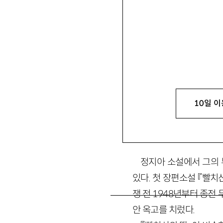
임홍배
林洪培
서울대 독문과 교수. 편
limhb059@snu.ac.kr
10일 이
1. 머리말
정지아 소설에서 그의 
있다. 첫 장편소설 『빨치
쟁 전 1948년부터 종전
안 옥고를 치렀다.