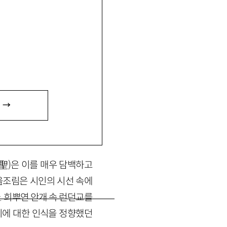
 →
聖)은 이를 매우 담백하고
읊조림은 시인의 시선 속에
 희뿌연 안개 속 런던교를
티에 대한 인식을 정향했던