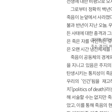
전쟁에 대한 비평으로 모
그로부터 정확히 백년
죽음이 눈앞에서 사라졌다
불과 반년이 지난 오늘, 
든 사태에 대한 충격과 
법인명 : ㈜창비
은 죽은 자를 낙인하는 
주소 : 경기도 파
은 오랜 시간 냉전체제를 
죽음이 공동체의 경계와
을 지니고 있음은 주지의 사
탄생시키는 통치성이 죽음의
우리의 ‘인간’됨을 재
치’(politics of de
해 서술할 수는 없지만 
았고, 이를 통해 죽음의 