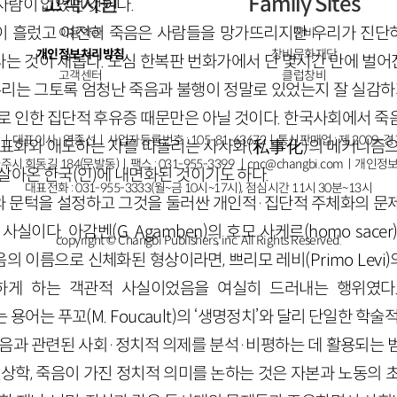
고객지원
Family Sites
자람이 없었던 것이다.
이 흘렀고 여전히 죽음은 사람들을 망가뜨리지만 우리가 진단
이용약관
창비
개인정보처리방침
창비문화재단
는 것이 새롭다. 도심 한복판 번화가에서 단 몇시간 만에 벌
고객센터
클럽창비
우리는 그토록 엄청난 죽음과 불행이 정말로 있었는지 잘 실감하
그로 인한 집단적 후유증 때문만은 아닐 것이다. 한국사회에서 죽
ㅣ대표이사 : 염종선ㅣ사업자등록번호 : 105-81-63672ㅣ통신판매업 : 제 2009-
유표화와 애도하는 자를 따돌리는 사사화(私事化)의 메커니즘으
주시 회동길 184(문발동)ㅣ팩스 : 031-955-3399 ㅣ
cnc@changbi.com
ㅣ개인정보
살아온 한국(인)에 내면화된 것이기도 하다.
대표전화 : 031-955-3333(월~금 10시~17시), 점심시간 11시 30분~13시
 문턱을 설정하고 그것을 둘러싼 개인적·집단적 주체화의 문
실이다. 아감벤(G. Agamben)의 호모 사케르(homo sace
copyright © Changbi Publishers, inc. All Rights Reserved.
 이름으로 신체화된 형상이라면, 쁘리모 레비(Primo Lev
고하게 하는 객관적 사실이었음을 여실히 드러내는 행위였다.
ath)라는 용어는 푸꼬(M. Foucault)의 ‘생명정치’와 달리 단일
죽음과 관련된 사회·정치적 의제를 분석·비평하는 데 활용되는 
현상학, 죽음이 가진 정치적 의미를 논하는 것은 자본과 노동의 