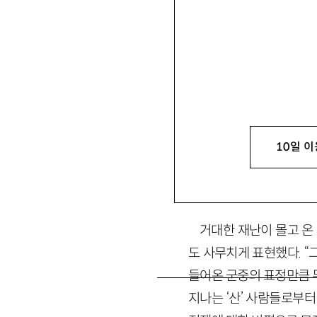
권영빈
權寧斌
1984년 부산 출생. 
outthem@naver.co
10일 이
1. 우리는 우리에게
거대한 재난이 몰고 온
도 사무치게 표현했다. “
들어온 군중의 표정만큼 
지나는 ‘산’ 사람들로부