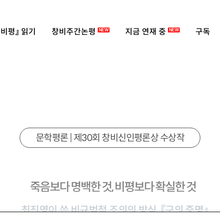
비평』 읽기
창비주간논평
지금 연재 중
구독
NEW
NEW
문학평론 | 제30회 창비신인평론상 수상작
죽음보다 명백한 것, 비평보다 확실한 것
최진영이 쓴 비규범적 조의의 방식, 『구의 증명』