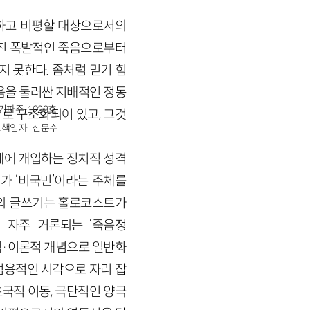
하고 비평할 대상으로서의
어진 폭발적인 죽음으로부터
지 못한다. 좀처럼 믿기 힘
음을 둘러싼 지배적인 정동
경기파주-1928호
로 구조화되어 있고, 그것
책임자 : 신문수
제에 개입하는 정치적 성격
r)가 ‘비국민’이라는 주체를
i)의 글쓰기는 홀로코스트가
 자주 거론되는 ‘죽음정
한 학술적·이론적 개념으로 일반화
범용적인 시각으로 자리 잡
초국적 이동, 극단적인 양극