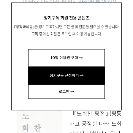
이광호 『노회찬 평전』, 사회평론 2023
정기구독 회원 전용 콘텐츠
너는 그들에게 한번이라도 희망이 된 적
『창작과비평』을 정기구독하시면 모든 글의 전문을 읽으실 수 있습니다.
있느냐
구독 중이신 회원은 로그인 후 이용 가능합니다.
10일 이용권 구매 →
尹永商
윤영상
카이스트 문술미래전략대학원 연구조교수
정기구독 신청하기 →
yzeroup@hanmail.net
로그인 →
『노회찬 평전』(평등
하고 공정한 나라 노회