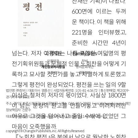
찬재단 기획)이 나왔다.
600면에 이르는 두꺼
운 책이다. 이 책을 위해
221명을 인터뷰했고,
준비한 시간만 4년이
넘는다. 저자 이광호는 나를 포함한 여덟명의 평
고객지원
Family Sites
이용약관
창비
전기획위원들과 문제적 인물 노회찬을 어떻게 기
개인정보처리방침
창비문화재단
록하고 묘사할 것인가를 놓고 치열하게 토론했고
고객센터
클럽창비
그렇게 평전이 완성되었다. 평전을 쓰는 일의 9할
법인명 : ㈜창비ㅣ대표이사 : 염종선ㅣ사업자등록번호 : 105-81-63672ㅣ통신판매업 : 제 2009-
이상은 철저히 저자의 몫이었다. 사실상 1800면
경기파주-1928호
주소 : 경기도 파주시 회동길 184(문발동)ㅣ팩스 : 031-955-3399 ㅣ
cnc@changbi.com
ㅣ개인
이 넘는 분량의 원고를 만들어놓고 이러저러한
정보책임자 : 신문수
이유로 그것을 덜어내고 줄일 수밖에 없었던 그
대표전화 : 031-955-3333(월~금 10시~17시), 점심시간 11시 30분~13시
마음이 오죽했을까.
copyright © Changbi Publishers, inc. All Rights Reserved.
『노회찬 평전』은 북에서 남으로 월남한 노회찬