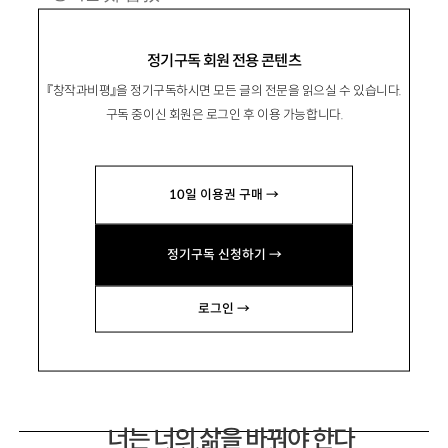
1983년 대구 출생. 2013년 『문학과사회』 신인
정기구독 회원 전용 콘텐츠
문학상으로 등단.
『창작과비평』을 정기구독하시면 모든 글의 전문을 읽으실 수 있습니다.
소설집 『내가 싸우듯이』 『우리는 다른 사람들
구독 중이신 회원은 로그인 후 이용 가능합니다.
의 기억에서 살 것이다』 『인생 연구』, 장편소설
『작은 겁쟁이 겁쟁이 새로운 파티』 『야간 경비원
10일 이용권 구매 →
의 일기』 『모든 것은 영원했다』 『…스크롤!』 등이
있음.
정기구독 신청하기 →
hier910@gmail.com
로그인 →
너는 너의 삶을 바꿔야 한다