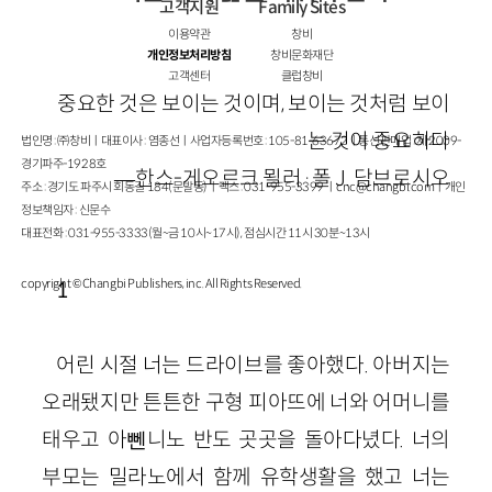
고객지원
Family Sites
이용약관
창비
개인정보처리방침
창비문화재단
고객센터
클럽창비
중요한 것은 보이는 것이며, 보이는 것처럼 보이
는 것이 중요하다
법인명 : ㈜창비ㅣ대표이사 : 염종선ㅣ사업자등록번호 : 105-81-63672ㅣ통신판매업 : 제 2009-
경기파주-1928호
—한스-게오르크 묄러·폴 J. 담브로시오
주소 : 경기도 파주시 회동길 184(문발동)ㅣ팩스 : 031-955-3399 ㅣ
cnc@changbi.com
ㅣ개인
정보책임자 : 신문수
대표전화 : 031-955-3333(월~금 10시~17시), 점심시간 11시 30분~13시
copyright © Changbi Publishers, inc. All Rights Reserved.
1
어린 시절 너는 드라이브를 좋아했다. 아버지는
오래됐지만 튼튼한 구형 피아뜨에 너와 어머니를
태우고 아뻰니노 반도 곳곳을 돌아다녔다. 너의
부모는 밀라노에서 함께 유학생활을 했고 너는