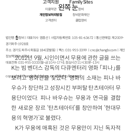
고객지원
Family Sites
왼쪽 눈
이용약관
창비
개인정보처리방침
창비문화재단
고객센터
클럽창비
1
법인명 : ㈜창비ㅣ대표이사 : 염종선ㅣ사업자등록번호 : 105-81-63672ㅣ통신판매업 : 제 2009-
경기파주-1928호
주소 : 경기도 파주시 회동길 184(문발동)ㅣ팩스 : 031-955-3399 ㅣ
cnc@changbi.com
ㅣ개인
정보책임자 : 신문수
2012년 9월, 시인이면서 무용에 관한 글을 쓰는
대표전화 : 031-955-3333(월~금 10시~17시), 점심시간 11시 30분~13시
K는 빔 벤더스 감독의 다큐멘터리 영화 「피나」를
copyright © Changbi Publishers, inc. All Rights Reserved.
보려고 영화관을 찾았다. 영화의 소재는 피나 바
우슈가 창단하고 성장시킨 부퍼탈 탄츠테아터 무
용단이었다. 피나 바우슈는 무용과 연극을 결합
한 새로운 장르 ‘탄츠테아터’를 창안하여 ‘현대무
용의 혁명가’로 불렸다.
K가 무용에 매혹된 것은 무용만이 지닌 독자적