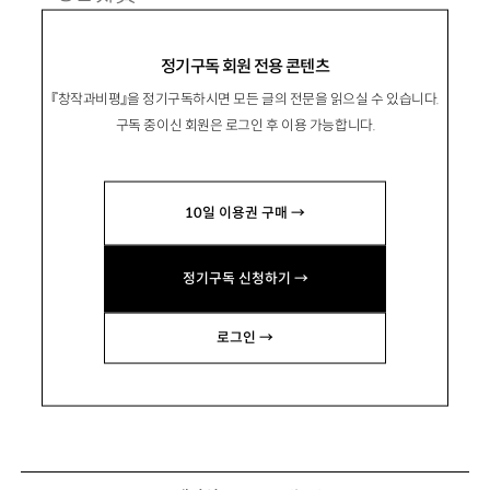
1953년 부산 출생. 1983년 『언어의 세계』로 등
정기구독 회원 전용 콘텐츠
단.
『창작과비평』을 정기구독하시면 모든 글의 전문을 읽으실 수 있습니다.
소설집 『기억의 강』 『완전한 영혼』 『아늑한 길』
구독 중이신 회원은 로그인 후 이용 가능합니다.
『베니스에서 죽다』 『희고 둥근 달』 『두 생애』 『정
결한 집』 『새의 시선』, 장편소설 『세상의 저녁』
10일 이용권 구매 →
『로뎀나무 아래서』 『그림자 영혼』 『광야』 『유랑
자』 『길, 저쪽』 『골짜기에 잠든 자』 『발 없는 새』
정기구독 신청하기 →
등이 있음.
lodem53@hanmail.net
로그인 →