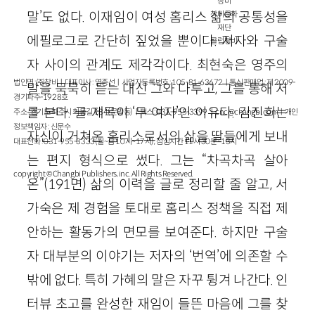
창비
말’도 없다. 이재임이 여성 홈리스 삶의 공통성을
창비문화
재단
에필로그로 간단히 짚었을 뿐이다. 저자와 구술
클럽창비
자 사이의 관계도 제각각이다. 최현숙은 영주의
법인명 : ㈜창비ㅣ대표이사 : 염종선ㅣ사업자등록번호 : 105-81-63672ㅣ통신판매업 : 제 2009-
말을 묵묵히 듣는 대신 그와 다투고, 그를 통해 저
경기파주-1928호
를 본다. 글 제목이 ‘두 여자’인 이유다. 김진희는
주소 : 경기도 파주시 회동길 184(문발동)ㅣ팩스 : 031-955-3399 ㅣ
cnc@changbi.com
ㅣ개인
정보책임자 : 신문수
자신이 거쳐온 홈리스로서의 삶을 딸들에게 보내
대표전화 : 031-955-3333(월~금 10시~17시), 점심시간 11시 30분~13시
는 편지 형식으로 썼다. 그는 “차곡차곡 살아
copyright © Changbi Publishers, inc. All Rights Reserved.
온”(191면) 삶의 이력을 글로 정리할 줄 알고, 서
가숙은 제 경험을 토대로 홈리스 정책을 직접 제
안하는 활동가의 면모를 보여준다. 하지만 구술
자 대부분의 이야기는 저자의 ‘번역’에 의존할 수
밖에 없다. 특히 가혜의 말은 자꾸 튕겨 나간다. 인
터뷰 초고를 완성한 재임이 들뜬 마음에 그를 찾