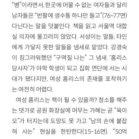
“병”이라면서, 한곳에 머물 수 없는 여자들과 달리
남자들은 “반팔에 생수통 하나만 들고”(76~77면)
다닌다는 말을 덧붙인다. 책을 읽고 서울역 대합
실 의자에 물끄러미 앉았다. 서성이는 말들, 타인
에게 가닿지 못한 말들을 냄새로 맡았다. 강경숙
이 징그러워했던 “구역질 나는” 그 냄새. ‘홈리스
당사자’가 야학 학생이 되고 집회 연단에 서는 시
대가 됐다지만, 여성 홈리스의 존재를 포착하기
는 여전히 어렵다.
여성 홈리스는 책이 될 수 있을까? 청소를 해주
는 댓가로 공원 화장실에 머무는 가혜는 곧 “육이
오”가 터지는데 도망도 못 가고 “남의 손에 붙잡
혀 사는” 현실을 한탄한다(15~16면). “50억