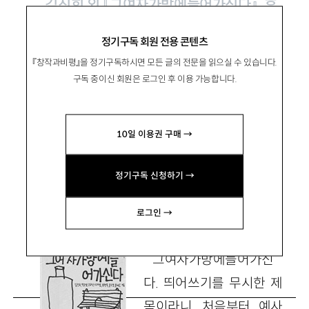
김진희 외 『그여자가방에들어가신다』, 후
마니타스 2023
정기구독 회원 전용 콘텐츠
『창작과비평』을 정기구독하시면 모든 글의 전문을 읽으실 수 있습니다.
여성 홈리스는 책이 될 수 있을까
구독 중이신 회원은 로그인 후 이용 가능합니다.
10일 이용권 구매 →
趙文英
조문영
연세대 문화인류학과 교수
정기구독 신청하기 →
munyoung@yonsei.ac.kr
로그인 →
그여자가방에들어가신
다. 띄어쓰기를 무시한 제
목이라니, 처음부터 예사