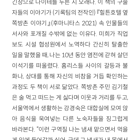
긴장으로 나이테를 두른 지 오래다. 이 책의 구술
자들의 이야기가 (기록팀의 전작인) 『힐튼호텔 옆
쪽방촌 이야기』(후마니타스 2021) 속 인물들의
서사와 포개질 수밖에 없는 이유다. 미희가 직업
보도 시설 협성원에서 노역하다 간신히 탈출한
일을 말했을 때, 나는 10년 동안 염전에 갇혀 살던
이석기를 떠올렸다. 홈리스들 사이의 갈등과 불
화나, 상대를 통해 자신의 비참을 거듭 확인하는
과정도 두 책이 서로 닮았다. 쪽방촌 주민 김기철
은 술 먹고 떠드는 게 싫다며 이웃과 거리를 두고,
서울역에서 생활하는 강경숙은 대합실에 모여 앉
아 음식을 욱여넣는 다른 노숙자들을 징그럽게
바라본다. “이런 구역질 나는 냄새 맡으면서 먹을
게 입에 들어갈까 싶어. 근데 그 냄새가 내 몸에서