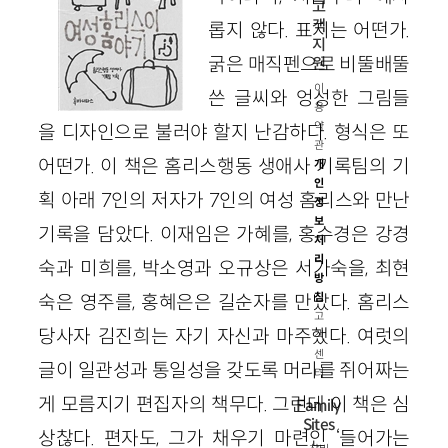
고
객
롭지 않다. 표지는 어떤가.
지
굵은 매직펜으로 비뚤배뚤
원
이
쓴 글씨와 엉성한 그림들
용
약
을 디자인으로 불러야 할지 난감하다. 형식은 또
관
어떤가. 이 책은 홈리스행동 생애사 기록팀의 기
개
인
획 아래 7인의 저자가 7인의 여성 홈리스와 만난
정
보
기록을 담았다. 이재임은 가혜를, 홍수경은 강경
처
리
숙과 미희를, 박소영과 오규상은 서가숙을, 최현
방
숙은 영주를, 홍혜은은 길순자를 만났다. 홈리스
침
고
당사자 김진희는 자기 자신과 마주했다. 여럿의
객
센
글이 일관성과 통일성을 갖도록 머리를 쥐어짜는
터
게 모름지기 편집자의 책무다. 그런데 이 책은 심
Family
Sites
상찮다. 편자도, 그가 채우기 마련인 ‘들어가는