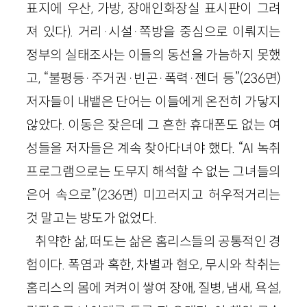
표지에 우산, 가방, 장애인화장실 표시판이 그려
져 있다). 거리·시설·쪽방을 중심으로 이뤄지는
정부의 실태조사는 이들의 동선을 가늠하지 못했
고, “불평등·주거권·빈곤·폭력·젠더 등”(236면)
저자들이 내뱉은 단어는 이들에게 온전히 가닿지
않았다. 이동은 잦은데 그 흔한 휴대폰도 없는 여
성들을 저자들은 계속 찾아다녀야 했다. “AI 녹취
프로그램으로는 도무지 해석할 수 없는 그녀들의
은어 속으로”(236면) 미끄러지고 허우적거리는
것 말고는 방도가 없었다.
취약한 삶, 떠도는 삶은 홈리스들의 공통적인 경
험이다. 폭염과 혹한, 차별과 혐오, 무시와 착취는
홈리스의 몸에 켜켜이 쌓여 장애, 질병, 냄새, 욕설,