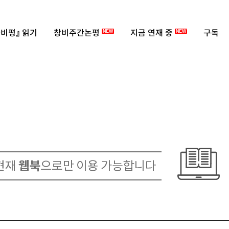
비평』 읽기
창비주간논평
지금 연재 중
구독
NEW
NEW