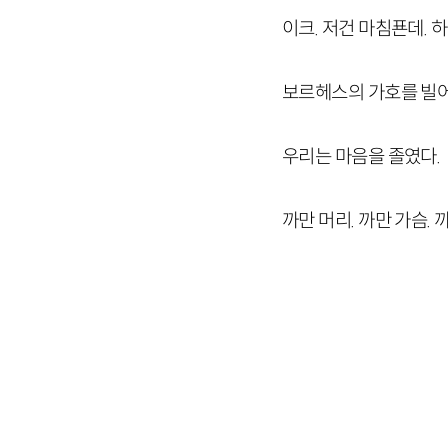
이크. 저건 마침푠데. 
보르헤스의 가호를 빌어
우리는 마음을 졸였다.
까만 머리. 까만 가슴. 