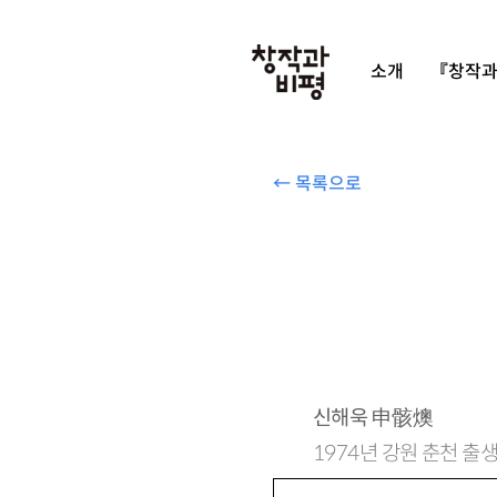
소개
『창작과
← 목록으로
신해욱
申骸燠
1974년 강원 춘천 출생
시집 『간결한 배치』 『생