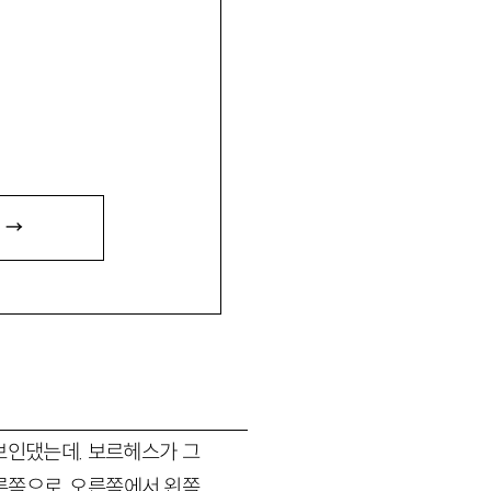
 →
보인댔는데. 보르헤스가 그
른쪽으로. 오른쪽에서 왼쪽