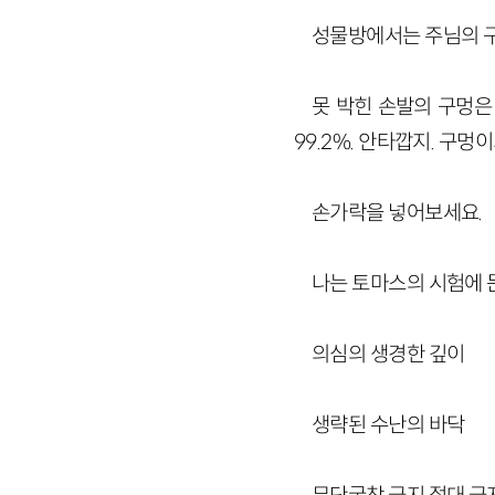
성물방에서는 주님의 구
못 박힌 손발의 구멍은
99.2%. 안타깝지. 구멍
손가락을 넣어보세요.
나는 토마스의 시험에 든
의심의 생경한 깊이
생략된 수난의 바닥