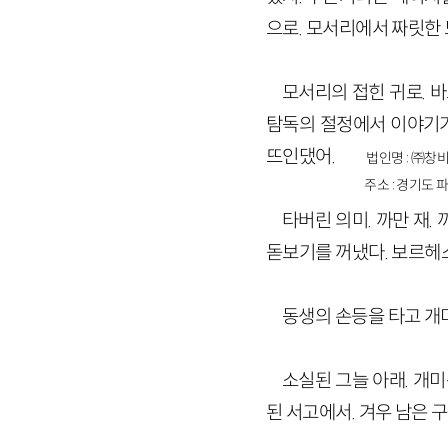
으로. 모서리에서 짜릿한
모서리의 접힌 귀로. 
탐독의 절정에서 이야기가
뜨인댔어.
법인명 : ㈜창비
주소 : 경기도 파
타버린 의미. 까만 재.
돋보기를 꺼냈다. 보르헤
동생의 손등을 타고 개
소실된 그늘 아래. 개미
된 서고에서. 겨우 남은 