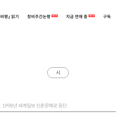
비평』 읽기
창비주간논평
지금 연재 중
구독
NEW
NEW
시
. 1998년 세계일보 신춘문예로 등단.
물성』 『syzygy』 『무족영원』 『자연의 가장자리와 자연사』 등이