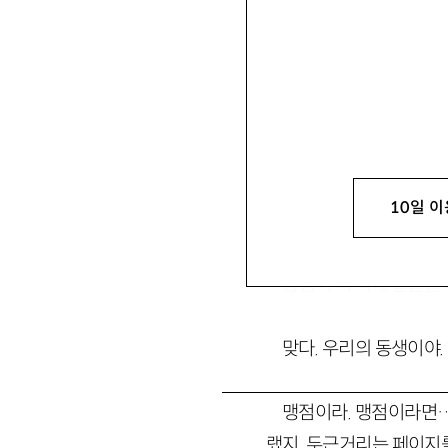
10일 이
소실된 입구를 지나. 소
동생이 책 속에 얼굴을 
맞다. 우리의 동생이야.
맹점이라. 맹점이라면…
랬지. 두근거리는 페이지