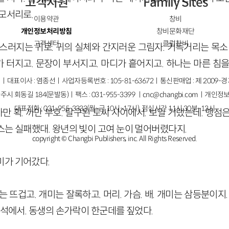
고객지원
Family Sites
 모서리로.
이용약관
창비
개인정보처리방침
창비문화재단
고객센터
클럽창비
바스러지는 귀로. 귀의 실체와 간지러운 그림자. 키득거리는 목소
 터지고. 문장이 부서지고. 마디가 흩어지고. 하나는 마른 침을
ㅣ대표이사 : 염종선ㅣ사업자등록번호 : 105-81-63672ㅣ통신판매업 : 제 2009-
주시 회동길 184(문발동)ㅣ팩스 : 031-955-3399 ㅣ
cnc@changbi.com
ㅣ개인정보
대표전화 : 031-955-3333(월~금 10시~17시), 점심시간 11시 30분~13시
 까만 획. 까만 부호. 탈구된 토씨 사이에서. 보일 거랬는데. 맹
스는 실패했대. 왕년의 빛이 고여 눈이 멀어버렸다지.
copyright © Changbi Publishers, inc. All Rights Reserved.
미가 기어갔다.
는 뜨겁고. 개미는 잘록하고. 머리. 가슴. 배. 개미는 삼등분이지
구석에서. 동생의 손가락이 한군데를 짚었다.