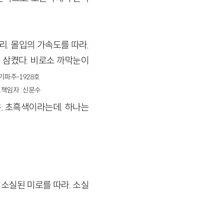
리. 몰입의 가속도를 따라.
 삼켰다. 비로소 까막눈이
경기파주-1928호
책임자 : 신문수
점은. 초흑색이라는데. 하나는
. 소실된 미로를 따라. 소실