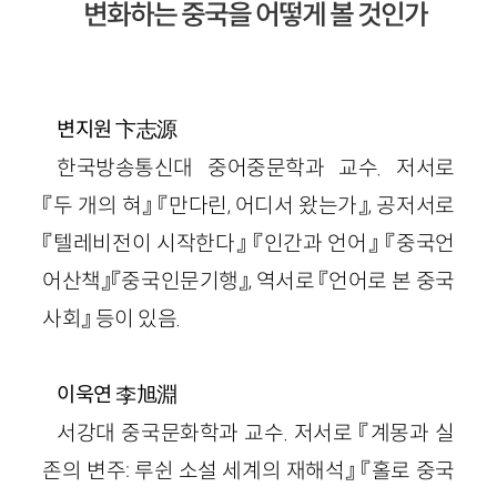
변화하는 중국을 어떻게 볼 것인가
卞志源
변지원
한국방송통신대 중어중문학과 교수. 저서로
『두 개의 혀』 『만다린, 어디서 왔는가』, 공저서로
『텔레비전이 시작한다』 『인간과 언어』 『중국언
어산책』『중국인문기행』, 역서로 『언어로 본 중국
사회』 등이 있음.
李旭淵
이욱연
서강대 중국문화학과 교수. 저서로 『계몽과 실
존의 변주: 루쉰 소설 세계의 재해석』 『홀로 중국