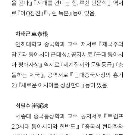
을 걷다』 『시대를 견디는 힘, 루쉰 인문학』, 역서
로 『아Q정전』 『루쉰 독본』 등이 있음.
車泰根
차태근
인하대학교 중국학과 교수. 저서로 『제국주의
담론과 동아시아 근대성』, 공저서로 『근대 동아시
아 평화사상』, 역서로 『세계질서와 문명등급』 『충
돌하는 제국』, 공역서로 『근대중국사상의 흥기
2』 『새로운 아시아를 상상한다』 등이 있음.
崔弼洙
최필수
세종대 중국통상학과 교수. 공저서로 『트럼프
2.0시대 동아시아와 한반도』 『중국식 현대화와