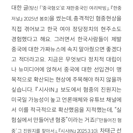
대한 글
(탕신 「‘중국혐오’로 재한중국인 여리박빙」, 『한중
을 썼는데, 충격적인 혐중현상을
저널』 2025년 봄호)
직접 겪어보고 한국 여야 정당정치의 현주소도
경험했다고 해요. 그러면서 한국사람들이 제발
중국에 대한 가짜뉴스에 속지 말아줬으면 좋겠다
고 적더라고요. 지금은 무엇보다 정치적 대립이
나 뉴미디어에 얹혀서 중국에 대한 선입견이 맹
목적으로 확산되는 현상에 주목해야 하지 않을까
싶습니다. 『시사IN』 보도에서 혐중의 진원지는
미국일 가능성이 높고 언론매체와 유튜브 채널에
서 이를 적극적으로 확산했음을 지적했는데, “실
험실에서 만들어낸 혐중”이라는 거죠
(「‘만들어진 혐
. 차태근 선
중’ 그 진원지를 찾아서」, 『시사IN』 2025.3.10)