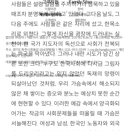
고객지원
Family Sites
사람들은 설령 걸음을 주저하거나 침묵하고 있을
이용약관
창비
때조차 분명하게 ‘말하고’ 있었다. 그다음 날도, 그
개인정보처리방침
창비문화재단
고객센터
클럽창비
다음 주에도 사람들은 같은 자리에 섰고, 한목소
리로 외쳤다. 그렇게 자신을 광장에 드러내는 실
법인명 : ㈜창비ㅣ대표이사 : 염종선ㅣ사업자등록번호 : 105-81-63672ㅣ통신판매업 : 제 2009-
천이 한 국가 지도자의 독선으로 사회가 전복되
경기파주-1928호
주소 : 경기도 파주시 회동길 184(문발동)ㅣ팩스 : 031-955-3399 ㅣ
cnc@changbi.com
ㅣ개인
는 파국을 막아냈다. 그러나 내란 시도가 남긴 상
정보책임자 : 신문수
대표전화 : 031-955-3333(월~금 10시~17시), 점심시간 11시 30분~13시
흔 또한 크다. 누구도 한국사회에 다시금 그림자
를 드리우리라고는 믿지 않았던 독재의 망령이
copyright © Changbi Publishers, inc. All Rights Reserved.
되살아났던 것처럼, 우리 가슴속에서 해소되지
않은 채 쌓이는 증오와 분노는 예상치 못한 순간
에 현현할 수 있다. 이러한 예감 속에서 양극화되
어가는 작금의 사회문제들을 떠올릴 때 가슴은
서늘해진다. 여성과 남성, 한국인 노동자와 외국