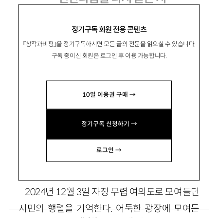
정기구독 회원 전용 콘텐츠
『창작과비평』을 정기구독하시면 모든 글의 전문을 읽으실 수 있습니다.
朴東檍
박동억
구독 중이신 회원은 로그인 후 이용 가능합니다.
문학평론가. 저서 『오규원 시의 아이러니 수사
학』 『침묵과 쟁론』, 공저서 『끝없이 투명해지는
10일 이용권 구매 →
언어』 『1950년대생 비평가 연구 2』 등이 있음.
정기구독 신청하기 →
로그인 →
1. 헤매는 밤
2024년 12월 3일 자정 무렵 여의도로 모여들던
시민의 행렬을 기억한다. 어둑한 광장에 모여든