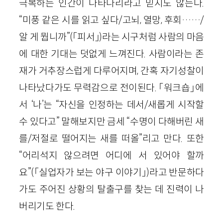
극복하는 인간이 나타나리라고 믿지도 않는다.
“미풍 같은 시를 읽고 싶다/고뇌, 열망, 후회……/
알 게 뭡니까”(「피서」)라는 시구처럼 사람의 마음
에 대한 기대는 덧없게 느껴진다. 사람이라는 존
재가 거추장스럽게 다루어지며, 간혹 자기성찰이
나타났다가도 무력감으로 전이된다. 「워크숍」에
서 ‘나’는 “자신을 인정하는 데서/새롭게 시작할
수 있다고” 말해보지만 금세 “수명이 다해버린 새
를/저절로 떨어지는 새를 떠올”리고 만다. 또한
“어리석지 않으려면 어디에 서 있어야 할까
요”(「실업자가 보는 야구 이야기」)라고 반문하다
가도 주어진 상황의 탈출구를 찾는 데 진력이 나
버리기도 한다.