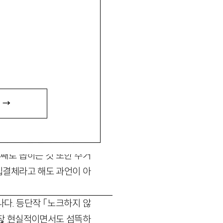
 있음.
 →
서만 존재하지 않는다. 생활
. 3포를 넘어 5포와 7포
째로 꼽히는 것 또한 주거
집결체라고 해도 과언이 아
나다. 등단작 「노크하지 않
 가장 현실적이면서도 섬뜩하