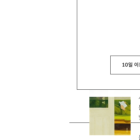
류수연
柳受延
문학평론가. 인하대 프
suyoun_cat@hanmai
김애란 소설집 『안녕
10일 이