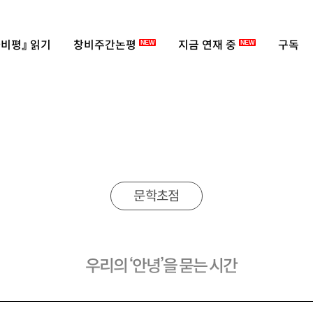
비평』 읽기
창비주간논평
지금 연재 중
구독
NEW
NEW
문학초점
우리의 ‘안녕’을 묻는 시간