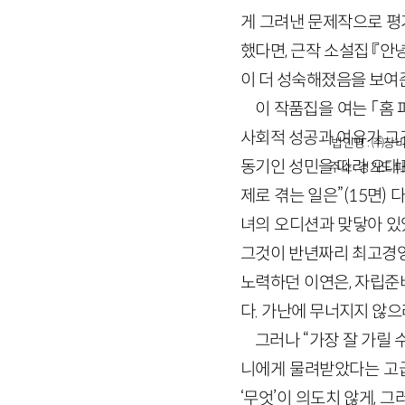
게 그려낸 문제작으로 평가
했다면, 근작 소설집 『
이 더 성숙해졌음을 보여
이 작품집을 여는 「홈
사회적 성공과 여유가 그
법인명 : ㈜창비
동기인 성민을 따라 오대표
주소 : 경기도 파
제로 겪는 일은”(15면)
녀의 오디션과 맞닿아 있
그것이 반년짜리 최고경영
노력하던 이연은, 자립준
다. 가난에 무너지지 않으
그러나 “가장 잘 가릴 
니에게 물려받았다는 고급
‘무엇’이 의도치 않게, 