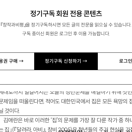
정기구독 회원 전용 콘텐츠
런티어창의대학 조교수. 평론집 『함께 내딛는 찬찬한 걸음』 등이
『창작과비평』을 정기구독하시면 모든 글의 전문을 읽으실 수 있습니다.
l.net
구독 중이신 회원은 로그인 후 이용 가능합니다.
이라 그랬어』(문학동네 2025)
용권 구매 →
정기구독 신청하기 →
로그인
한국인에게 ‘집’은 어떤 의미일까? 집은 비단 삶의 터전으로
의 공간이자 전재산이기도 하며, 때로는 삶의 가치로까지 승격된다
세대로까지 일컬어지는 오늘의 청년문제를 해결하기 위해 첫번
문제임을 떠올린다면, 적어도 대한민국에서 집은 모든 욕망의 
닐 것이다.
김애란은 바로 이러한 ‘집’의 문제를 가장 잘 다룬 작가 중 하
는 집」(『달려라, 아비』, 창비 2005)은 청년들의 주거 현실을