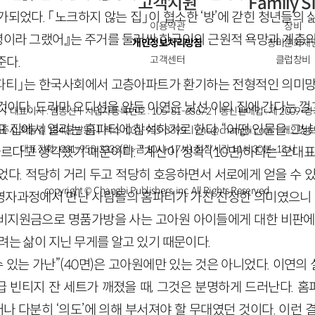
고객지원
Family S
되었다. 「노크하지 않는 집」이 협소한 ‘방’에 갇힌 청년들의
이용약관
창비
안녕이라 그랬어』는 주거를 둘러싼 한국인의 근원적 욕망과 계층의
개인정보처리방침
창비문화재
고객센터
클럽창비
준다.
 파티」는 한국사회에서 고층아파트가 환기하는 전형적인 의미망
것이다. 드라마 오디션을 앞둔 이연은 낯선 이의 집에 간다는 
ㅣ대표이사 : 염종선ㅣ사업자등록번호 : 105-81-63672ㅣ통신판매업 : 제 2009-
 집에서 열리는 홈파티에 참석하기로 한다. “어떤 인물을 그냥 
주시 회동길 184(문발동)ㅣ팩스 : 031-955-3399 ㅣ
cnc@changbi.com
ㅣ개인정보
대표전화 : 031-955-3333(월~금 10시~17시), 점심시간 11시 30분~13시
 다르다고 생각했기 때문이다. “계산이 정확”(10면)하다는 오대
었다. 적당히 거리 두고 적당히 호응하면서 서로에게 얻을 수 있
copyright © Changbi Publishers, inc. All Rights Reserved.
자과정에서 만난 사람들의 홈파티가 가진 진정한 의미였으니 말
비지원금으로 명품가방을 사는 고아원 아이들에게 대한 비판에
려는 삶이 지닌 무게를 알고 있기 때문이다.
수 있는 가난”(40면)은 고아원에만 있는 것은 아니었다. 이연
 빈티지 잔 세트가 깨졌을 때, 그것은 분명하게 드러난다. 
그러나 다분히 ‘의도’에 의해 부서져야 할 무대였던 것이다. 이런