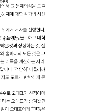
ites
 삶에서 그 문제의식을 도출
 문제에 대한 작가의 시선
단
 위에서 서사를 진행한다.
껄끄러움에도 불구하고 대학
경기파주-1928호
아는 것과 상상하는 것, 실
책임자 : 신문수
표와 홈파티의 모든 것은 그
는 이득을 계산하는 자리.
이다. ‘적당히’ 어울리려
 저도 모르게 반박하게 된
의 실수로 오대표가 친정어머
홈파티는 오대표가 숨겨왔던
 결말이 오대표에게 “괜찮은