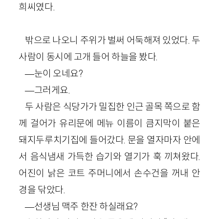
희씨였다.
밖으로 나오니 주위가 벌써 어둑해져 있었다. 두
사람이 동시에 고개 들어 하늘을 봤다.
―눈이 오네요?
―그러게요.
두 사람은 식당가가 밀집한 인근 골목 쪽으로 함
께 걸어가 유리문에 메뉴 이름이 큼지막이 붙은
돼지두루치기집에 들어갔다. 문을 열자마자 안에
서 음식냄새 가득한 습기와 열기가 훅 끼쳐왔다.
어진이 낡은 코트 주머니에서 손수건을 꺼내 안
경을 닦았다.
―선생님 맥주 한잔 하실래요?