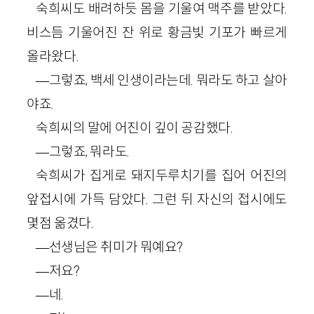
숙희씨도 배려하듯 몸을 기울여 맥주를 받았다.
비스듬 기울어진 잔 위로 황금빛 기포가 빠르게
올라왔다.
―그렇죠, 백세 인생이라는데. 뭐라도 하고 살아
야죠.
숙희씨의 말에 어진이 깊이 공감했다.
―그렇죠, 뭐라도.
숙희씨가 집게로 돼지두루치기를 집어 어진의
앞접시에 가득 담았다. 그런 뒤 자신의 접시에도
몇점 옮겼다.
―선생님은 취미가 뭐예요?
―저요?
―네.