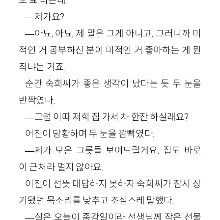
―제가요?
―아뇨, 아뇨, 제 말은 그게 아니고. 그러니까 미
적인 거 공부하신 분이 미적인 거 좋아하는 게 뭔
죄냐는 거죠.
순간 숙희씨가 좋은 생각이 났다는 듯 두 눈을
반짝였다.
―그럼 이따 저희 집 가서 차 한잔 하실래요?
어진이 당황하며 두 눈을 깜빡였다.
―제가 모은 그릇들 보여드릴게요. 집도 바로
이 근처라 멀지 않아요.
어진이 선뜻 대답하지 못하자 숙희씨가 잠시 상
기됐던 목소리를 낮추고 조심스레 말했다.
―실은 오늘이 종강일이라 선생님께 작은 선물