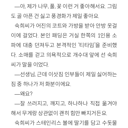
―아, 제가 나무, 풀, 꽃 이런 거 좋아해서요. 그림
도 골 아픈 건 싫고 풍경화가 제일 좋아요.
숙희씨가 어진의 코트와 가방을 받아 안방 옷걸
이에 걸었다. 본인 패딩은 거실 한쪽의 1인용 소
파에 대충 던져두고 본격적인 ‘티타임’을 준비했
다. 소매를 걷고 의욕적으로 개수대 앞에 선 숙희
씨가 말을 이었다.
―선생님, 근데 이삿짐 인부들이 제일 싫어하는
짐 중 하나가 저 화분이에요.
―왜요?
―잘 쓰러지고, 깨지고, 하나하나 직접 옮겨야
해서 무게랑 상관없이 괜히 힘만 빠지거든요.
숙희씨가 스테인리스 볼에 딸기를 담고 수돗물