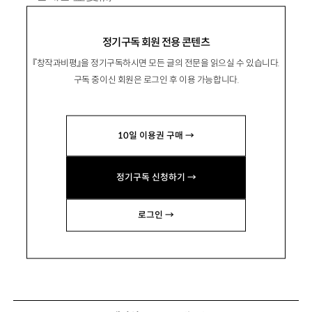
1980년 인천 출생. 2002년 대산대학문학상으로 등단.
정기구독 회원 전용 콘텐츠
소설집 『달려라, 아비』 『침이 고인다』 『비행운』 『바깥은
『창작과비평』을 정기구독하시면 모든 글의 전문을 읽으실 수 있습니다.
여름』 『안녕이라 그랬어』, 장편소설 『두근두근 내 인생』
구독 중이신 회원은 로그인 후 이용 가능합니다.
『이중 하나는 거짓말』 등이 있음.
brokenname@empas.com
10일 이용권 구매 →
정기구독 신청하기 →
로그인 →
그릇장