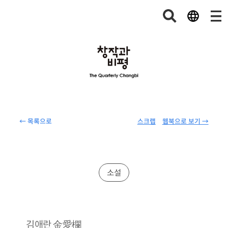
← 목록으로
스크랩
웹북으로 보기 →
소설
金愛欄
김애란