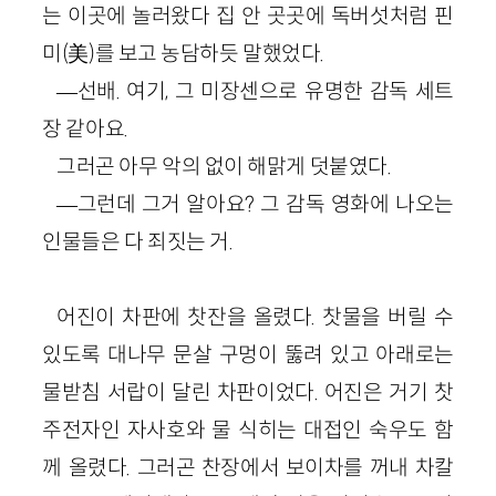
는 이곳에 놀러왔다 집 안 곳곳에 독버섯처럼 핀
미(美)를 보고 농담하듯 말했었다.
―선배. 여기, 그 미장센으로 유명한 감독 세트
장 같아요.
그러곤 아무 악의 없이 해맑게 덧붙였다.
―그런데 그거 알아요? 그 감독 영화에 나오는
인물들은 다 죄짓는 거.
어진이 차판에 찻잔을 올렸다. 찻물을 버릴 수
있도록 대나무 문살 구멍이 뚫려 있고 아래로는
물받침 서랍이 달린 차판이었다. 어진은 거기 찻
주전자인 자사호와 물 식히는 대접인 숙우도 함
께 올렸다. 그러곤 찬장에서 보이차를 꺼내 차칼