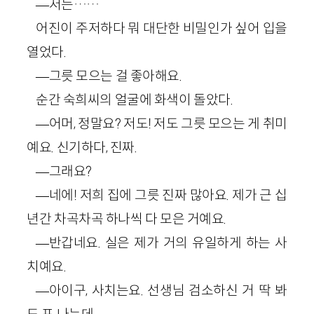
―저는……
어진이 주저하다 뭐 대단한 비밀인가 싶어 입을
열었다.
―그릇 모으는 걸 좋아해요.
순간 숙희씨의 얼굴에 화색이 돌았다.
―어머, 정말요? 저도! 저도 그릇 모으는 게 취미
예요. 신기하다, 진짜.
―그래요?
―네에! 저희 집에 그릇 진짜 많아요. 제가 근 십
년간 차곡차곡 하나씩 다 모은 거예요.
―반갑네요. 실은 제가 거의 유일하게 하는 사
치예요.
―아이구, 사치는요. 선생님 검소하신 거 딱 봐
도 표 나는데.