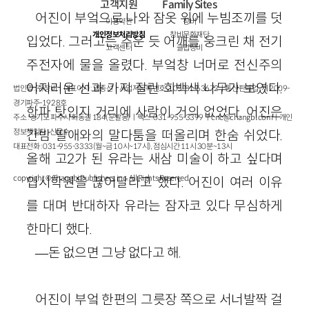
고객지원
Family Sites
어진이 부엌으로 나와 잠옷 위에 누빔조끼를 덧
이용약관
창비
개인정보처리방침
창비문화재단
입었다. 그러고는 추운 듯 어깨를 웅크린 채 전기
고객센터
클럽창비
주전자에 물을 올렸다. 부엌창 너머로 전신주의
어지러운 선과 가지 잘린 회백색 나무가 보였다.
법인명 : ㈜창비ㅣ대표이사 : 염종선ㅣ사업자등록번호 : 105-81-63672ㅣ통신판매업 : 제 2009-
경기파주-1928호
한파 탓인지 거리에 사람이 거의 없었다. 어진은
주소 : 경기도 파주시 회동길 184(문발동)ㅣ팩스 : 031-955-3399 ㅣ
cnc@changbi.com
ㅣ개인
정보책임자 : 신문수
간밤 딸애와의 말다툼을 떠올리며 한숨 쉬었다.
대표전화 : 031-955-3333(월~금 10시~17시), 점심시간 11시 30분~13시
올해 고2가 된 유라는 새삼 미술이 하고 싶다며
copyright © Changbi Publishers, inc. All Rights Reserved.
입시학원을 끊어달라고 했다. 어진이 여러 이유
를 대며 반대하자 유라는 잠자코 있다 무심하게
한마디 했다.
―돈 없으면 그냥 없다고 해.
어진이 부엌 한편의 그릇장 쪽으로 서너발짝 걸