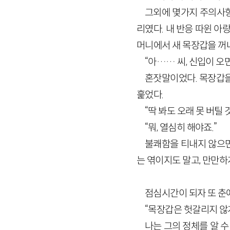
그외에 몇가지 주의사항
리였다. 내 반응 따윈 아
머니에서 새 목장갑을 꺼
“아…… 씨, 신입이 
혼잣말이었다. 목장갑을
훑었다.
“딱 봐도 오래 못 버틸
“뭐, 열심히 해야죠.”
불쾌함을 티내지 않으면
는 엮이지도 말고, 만만
점심시간이 되자 또 춘
“목장갑은 헛갈리지 않게
나는 그의 정체를 알 수