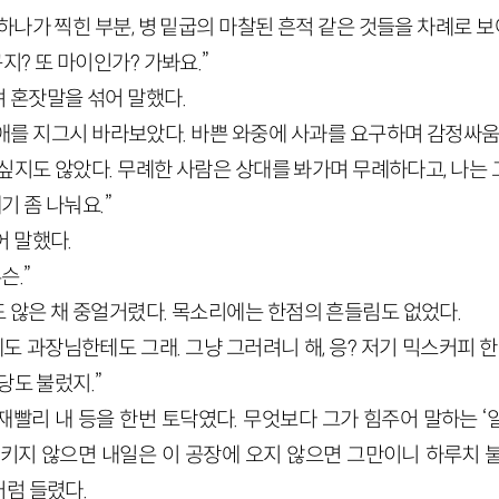
하나가 찍힌 부분, 병 밑굽의 마찰된 흔적 같은 것들을 차례로 
지? 또 마이인가? 가봐요.”
 혼잣말을 섞어 말했다.
애를 지그시 바라보았다. 바쁜 와중에 사과를 요구하며 감정싸움을
싶지도 않았다. 무례한 사람은 상대를 봐가며 무례하다고, 나는 
기 좀 나눠요.”
어 말했다.
슨.”
 않은 채 중얼거렸다. 목소리에는 한점의 흔들림도 없었다.
테도 과장님한테도 그래. 그냥 그러려니 해, 응? 저기 믹스커피 한
당도 불렀지.”
재빨리 내 등을 한번 토닥였다. 무엇보다 그가 힘주어 말하는 ‘
내키지 않으면 내일은 이 공장에 오지 않으면 그만이니 하루치 
럼 들렸다.