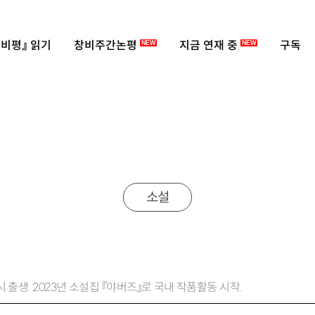
비평』 읽기
창비주간논평
지금 연재 중
구독
NEW
NEW
소설
시 출생. 2023년 소설집 『야버즈』로 국내 작품활동 시작.
m