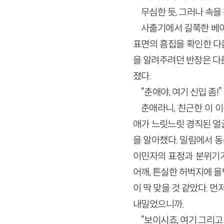
무심한 듯, 그러나 속을
사출기에서 길쭉한 베이
표면의 흠집을 확인한 다
을 알려주려던 반장은 다른
졌다.
“춘애야, 여기 신입 좀!”
춘애라니, 친근한 이 
애가 느릿느릿 경직된 얼
을 알아챘다. 밀림에서 
이민자의 표정과 분위기가
어깨, 튼실한 허벅지에 
이 딱 맞을 것 같았다. 
내밀었으니까.
“보이시죠, 여기 그리고