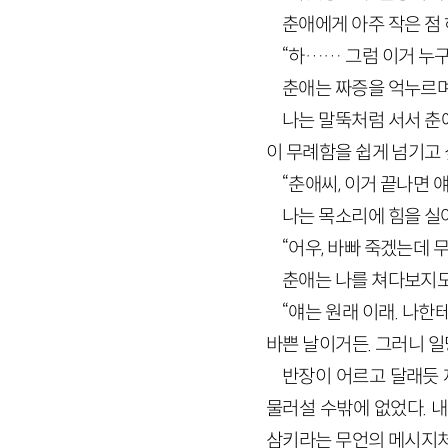
춘애에게 아주 작은 점 
“하…… 그럼 이거 누구
춘애는 짜증을 억누르며
나는 말뚝처럼 서서 춘
이 무례함을 쉽게 넘기고 
“춘애씨, 이거 끝나면 얘
나는 목소리에 힘을 실
“어우, 바빠 죽겠는데 무
춘애는 나를 쳐다보지도
“얘는 원래 이래. 나한
바쁜 날이거든. 그러니 일
반장이 어르고 달래듯 
물러설 수밖에 없었다. 
삼키라는 무언의 메시지처