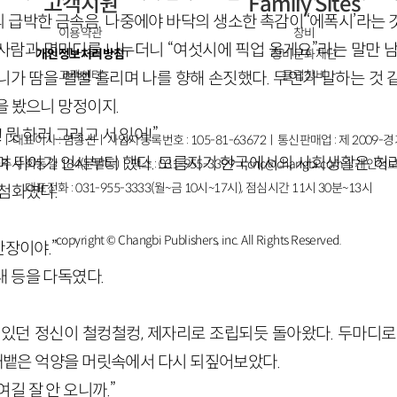
고객지원
Family Sites
급박한 금속음. 나중에야 바닥의 생소한 촉감이 ‘에폭시’라는 것
이용약관
창비
사람과 몇마디를 나누더니 “여섯시에 픽업 올게요”라는 말만 남
개인정보처리방침
창비문화재단
고객센터
클럽창비
니가 땀을 뻘뻘 흘리며 나를 향해 손짓했다. 무언가 말하는 것 
을 봤으니 망정이지.
 뭣 하러 그러고 서 있어!”
ㅣ대표이사 : 염종선ㅣ사업자등록번호 : 105-81-63672ㅣ통신판매업 : 제 2009-
며 뛰어가 인사부터 했다. 모름지기 한국에서의 사회생활은 허
주시 회동길 184(문발동)ㅣ팩스 : 031-955-3399 ㅣ
cnc@changbi.com
ㅣ개인정보
대표전화 : 031-955-3333(월~금 10시~17시), 점심시간 11시 30분~13시
상첨화였다.
copyright © Changbi Publishers, inc. All Rights Reserved.
반장이야.”
내 등을 다독였다.
 있던 정신이 철컹철컹, 제자리로 조립되듯 돌아왔다. 두마디로
 내뱉은 억양을 머릿속에서 다시 되짚어보았다.
길 잘 안 오니까.”