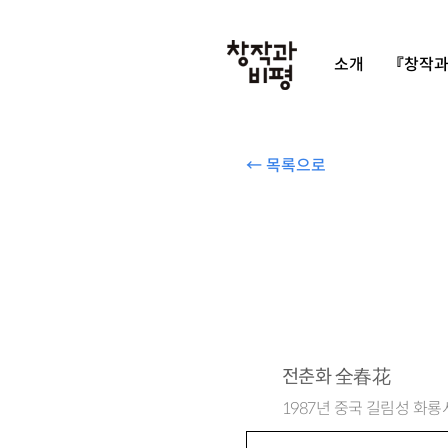
소개
『창작과
← 목록으로
전춘화
全春花
1987년 중국 길림성 화룡
chunhua611@gmail.co