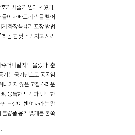
2호기 사출기 앞에 세웠다.
 둘이 재빠르게 손을 뻗어
에게 화장품용기 포장 방법
” 하곤 힘껏 소리치고 사라
아주머니일지도 몰랐다. 춘
 풍기는 공기만으로 동족임
씻겨나가지 않은 고집스러운
뼈, 뭉툭한 턱선과 단단한
면 드살이 센 여자라는 말
채 불량품 용기 몇개를 불쑥
”