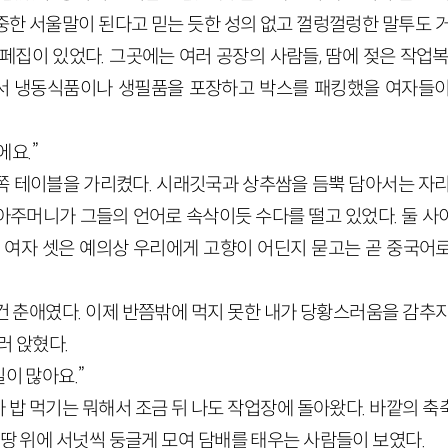
정중한 서울말이 된다고 믿는 듯한 성의 없고 껄렁껄렁한 말투도 
뷔페집이 있었다. 그곳에는 여러 공장의 사람들, 땀에 젖은 작업
서 냉동식품이나 생필품을 포장하고 박스를 패킹했을 여자들이
요.”
쪽 테이블을 가리켰다. 시래깃국과 상추쌈을 듬뿍 담아서는 자리
아주머니가 그들의 언어로 속삭이듯 수다를 떨고 있었다. 둘 사
족 여자 셋은 예의상 우리에게 고향이 어딘지 묻고는 곧 중국어
건 춘애였다. 이제 반쯤밖에 먹지 못한 내가 당황스러움을 감추지
러 앉혔다.
일이 많아요.”
 밥 먹기는 뭐해서 조금 뒤 나도 작업장에 돌아왔다. 바깥의 축
 땅 위에 서넛씩 둥글게 모여 담배를 태우는 사람들이 보였다.