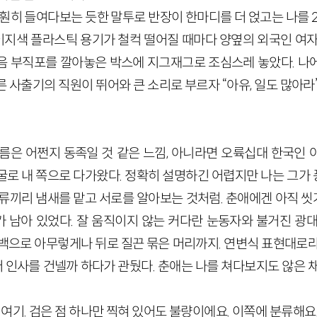
 훤히 들여다보는 듯한 말투로 반장이 한마디를 더 얹고는 나를 
지색 플라스틱 용기가 철컥 떨어질 때마다 양옆의 외국인 여자
음 부직포를 깔아놓은 박스에 지그재그로 조심스레 놓았다. 나
 사출기의 직원이 뛰어와 큰 소리로 부르자 “아유, 일도 많아라
이름은 어쩐지 동족일 것 같은 느낌, 아니라면 오륙십대 한국인 
굴로 내 쪽으로 다가왔다. 정확히 설명하긴 어렵지만 나는 그가
동류끼리 냄새를 맡고 서로를 알아보는 것처럼. 춘애에겐 아직 
 남아 있었다. 잘 움직이지 않는 커다란 눈동자와 불거진 광대
올백으로 아무렇게나 뒤로 질끈 묶은 머리까지. 연변식 표현대로라
먼저 인사를 건넬까 하다가 관뒀다. 춘애는 나를 쳐다보지도 않은 
 여기. 검은 점 하나만 찍혀 있어도 불량이에요. 이쪽에 분류해요.