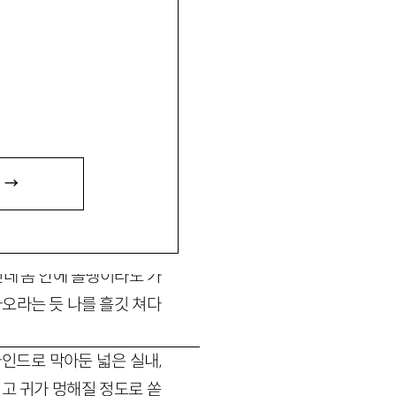
 →
데 몸 안에 돌멩이라도 가
라오라는 듯 나를 흘깃 쳐다
인드로 막아둔 넓은 실내,
리고 귀가 멍해질 정도로 쏟