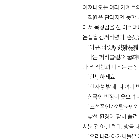
아져나오는 여러 기계들의 
직원은 관리자인 듯한 
에서 목장갑을 낀 아주머
음절을 삼켜버렸다. 손짓
“아유, 빠릿빠릿해야 해!
법인명 : ㈜창비
나는 허리를 잔뜩 굽히
주소 : 경기도 파
다. 싹싹함과 미소는 금
“안녕하세요!”
“인사성 밝네. 나 여기 
한국인 반장이 웃으며 
“조선족인가? 탈북민?”
낯선 환경에 잠시 풀려
서툰 건 아닐 텐데. 방금
“우리나라 아가씨들은 여