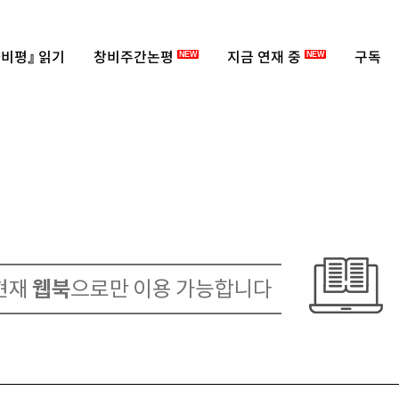
비평』 읽기
창비주간논평
지금 연재 중
구독
NEW
NEW