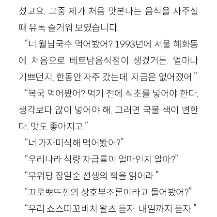
셨고요. 그중 제가 처음 맛본다는 음식을 사주실
때 유독 즐거워 보였습니다.
“너 월남국수 먹어봤어? 1993년에 서울 혜화동
에 처음으로 베트남음식점이 생겼거든. 얼마나
기쁘던지. 한동안 자주 갔는데. 지금은 없어졌어.”
“복국 먹어봤어? 먹기 전에 식초를 넣어야 한다.
생각보다 많이 넣어야 해. 그러면 국물 색이 변한
다. 맛도 좋아지고.”
“너 가자미식해 먹어봤어?”
“우리나라 식량 자급률이 얼마인지 알아?”
“무위당 장일순 선생의 책을 읽어라.”
“끄로뽀뜨낀의 상호부조론이라고 들어봤어?”
“우리 쇼스따꼬비치 왈츠 듣자. 내일까지 듣자.”