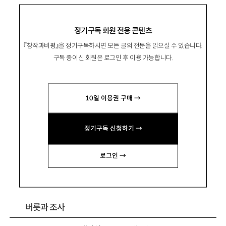
무지무지, 무지
정기구독 회원 전용 콘텐츠
『창작과비평』을 정기구독하시면 모든 글의 전문을 읽으실 수 있습니다.
구독 중이신 회원은 로그인 후 이용 가능합니다.
朴濬
박준
시인. 시집 『당신의 이름을 지어다가 며칠은 먹
10일 이용권 구매 →
었다』 『우리가 함께 장마를 볼 수도 있겠습니다』
『마중도 배웅도 없이』 등이 있음.
정기구독 신청하기 →
mynameisjoon@hanmail.net
로그인 →
버릇과 조사