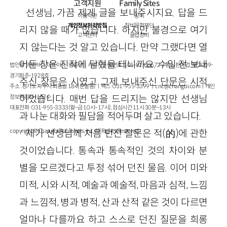
고객지원
Family Sites
선생님, 가끔 제게 글을 보내주시지요. 답을 드
이용약관
창비
개인정보처리방침
창비문화재단
리지 않을 때가 많습니다. 하지만 불경으로 여기
고객센터
클럽창비
지 않는다는 것 알고 있습니다. 만약 그랬다면 열
어둔 창은 진작에 닫혔을 테니까요. 수일 전 보내
법인명 : ㈜창비ㅣ대표이사 : 염종선ㅣ사업자등록번호 : 105-81-63672ㅣ통신판매업 : 제 2009-
경기파주-1928호
주신 장문은 시였고 그제 보내주신 단문은 시적
주소 : 경기도 파주시 회동길 184(문발동)ㅣ팩스 : 031-955-3399 ㅣ
cnc@changbi.com
ㅣ개인
이었습니다. 매번 답을 드리지는 않지만 선생님
정보책임자 : 신문수
대표전화 : 031-955-3333(월~금 10시~17시), 점심시간 11시 30분~13시
과 나눈 대화와 필담을 적어두며 살고 있습니다.
제가 선생님께 처음 던진 질문은 적(的)에 관한
copyright © Changbi Publishers, inc. All Rights Reserved.
것이었습니다. 통속과 통속적인 것의 차이와 분
별을 모르겠다고 투정 섞어 던진 물음. 이어 미와
미적, 시와 시적, 예술과 예술적, 마음과 심적, 느낌
과 느낌적, 병과 병적, 산과 산적 같은 것이 다르면
얼마나 다를까요 하고 스스로 던진 질문을 희롱