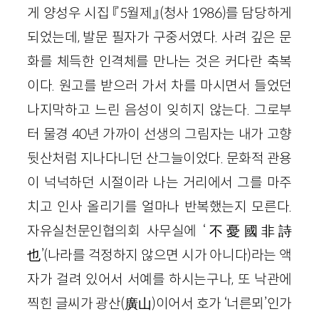
게 양성우 시집 『5월제』(청사 1986)를 담당하게
되었는데, 발문 필자가 구중서였다. 사려 깊은 문
화를 체득한 인격체를 만나는 것은 커다란 축복
이다. 원고를 받으러 가서 차를 마시면서 들었던
나지막하고 느린 음성이 잊히지 않는다. 그로부
터 물경 40년 가까이 선생의 그림자는 내가 고향
뒷산처럼 지나다니던 산그늘이었다. 문화적 관용
이 넉넉하던 시절이라 나는 거리에서 그를 마주
치고 인사 올리기를 얼마나 반복했는지 모른다.
자유실천문인협의회 사무실에 ‘不憂國非詩
也’(나라를 걱정하지 않으면 시가 아니다)라는 액
자가 걸려 있어서 서예를 하시는구나, 또 낙관에
찍힌 글씨가 광산(廣山)이어서 호가 ‘너른뫼’인가