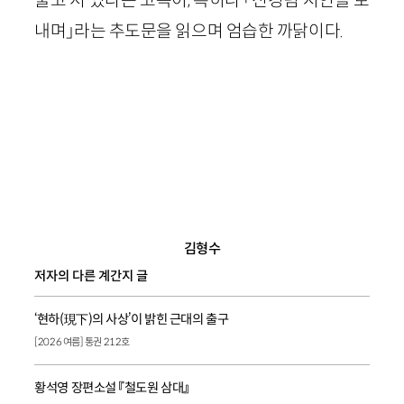
내며」라는 추도문을 읽으며 엄습한 까닭이다.
김형수
저자의 다른 계간지 글
‘현하(現下)의 사상’이 밝힌 근대의 출구
[2026 여름] 통권 212호
황석영 장편소설 『철도원 삼대』