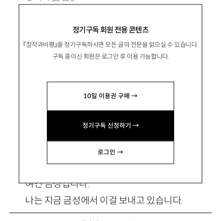
1993년 대전 출생. 2017년 중앙신인문학상으
정기구독 회원 전용 콘텐츠
로 등단. 시집 『수평으로 함께 잠겨보려고』가 있
『창작과비평』을 정기구독하시면 모든 글의 전문을 읽으실 수 있습니다.
음.
구독 중이신 회원은 로그인 후 이용 가능합니다.
catontheuniverse@gmail.com
10일 이용권 구매 →
정기구독 신청하기 →
요샌 커넬 샌더스씨가 잘 보이지 않는다
로그인 →
여긴 금성입니다.
나는 지금 금성에서 이걸 보내고 있습니다.