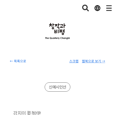
← 목록으로
스크랩
웹북으로 보기 →
신예시인선
姜智伊
강지이