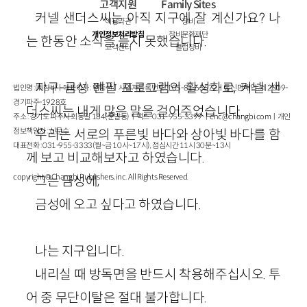
고객지원
Family Sites
커넬 샌더스씨는 아직 지구에 잘 계신가요? 나
이용약관
창비
개인정보처리방침
창비문화재단
는 한동안 소식을 듣지 못했습니다.
고객센터
클럽창비
지구-금성 펜팔 프로그램의 활성화로, 커넬 샌
법인명 : ㈜창비ㅣ대표이사 : 염종선ㅣ사업자등록번호 : 105-81-63672ㅣ통신판매업 : 제 2009-
경기파주-1928호
더스씨는 내게 많은 말을 걸어주었습니다.
주소 : 경기도 파주시 회동길 184(문발동)ㅣ팩스 : 031-955-3399 ㅣ
cnc@changbi.com
ㅣ개인
정보책임자 : 신문수
우리는 서로의 푸른빛 바다와 상아빛 바다를 함
대표전화 : 031-955-3333(월~금 10시~17시), 점심시간 11시 30분~13시
께 보고 비교해보자고 하였습니다.
copyright © Changbi Publishers, inc. All Rights Reserved.
그는 금성에,
금성에 오고 싶다고 하였습니다.
나는 지구입니다.
내리실 때 방독면을 반드시 착용해주십시오. 투
어 중 무단이탈은 절대 불가합니다.