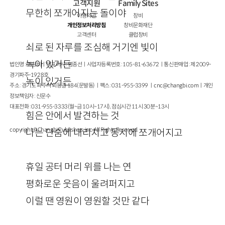
고객지원
Family Sites
무한히 쪼개어지는 돌이야
이용약관
창비
개인정보처리방침
창비문화재단
고객센터
클럽창비
쇠로 된 자루를 조심해 거기엔 빛이
녹아 있거든
법인명 : ㈜창비ㅣ대표이사 : 염종선ㅣ사업자등록번호 : 105-81-63672ㅣ통신판매업 : 제 2009-
경기파주-1928호
녹이 있거든
주소 : 경기도 파주시 회동길 184(문발동)ㅣ팩스 : 031-955-3399 ㅣ
cnc@changbi.com
ㅣ개인
정보책임자 : 신문수
대표전화 : 031-955-3333(월~금 10시~17시), 점심시간 11시 30분~13시
힘은 안에서 발견하는 것
copyright © Changbi Publishers, inc. All Rights Reserved.
나는 단숨에 내리치고 동시에 쪼개어지고
휴일 공터 머리 위를 나는 연
평화로운 웃음이 울려퍼지고
이럴 땐 영원이 영원할 것만 같다