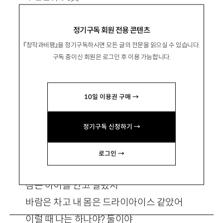
1989년 서울 출생. 2017년 한국경제신문 신춘
정기구독 회원 전용 콘텐츠
문예로 등단. 시집 『킬트, 그리고 퀼트』 『멀리가는
『창작과비평』을 정기구독하시면 모든 글의 전문을 읽으실 수 있습니다.
느낌이 좋아』 등이 있음.
구독 중이신 회원은 로그인 후 이용 가능합니다.
1003jmh@naver.com
10일 이용권 구매 →
정기구독 신청하기 →
붓과 날
로그인 →
잠든 아이를 안고 달렸지
바람은 차고 내 몸은 드라이아이스 같았어
이럴 때 나는 하나야? 둘이야