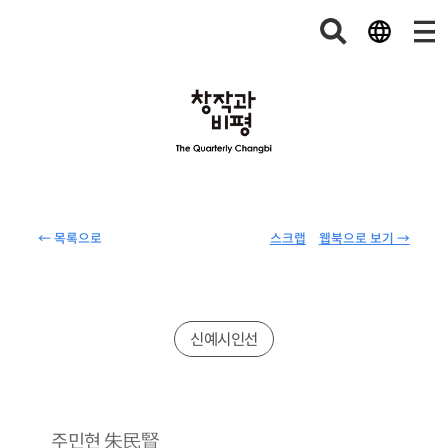
← 목록으로
스크랩
웹북으로 보기 →
신예시인선
朱民賢
주민현