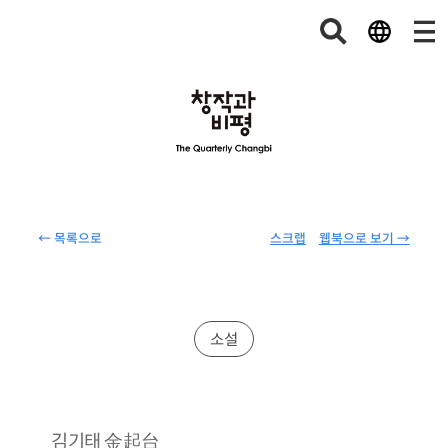
← 목록으로
스크랩
웹북으로 보기 →
소설
金起台
김기태