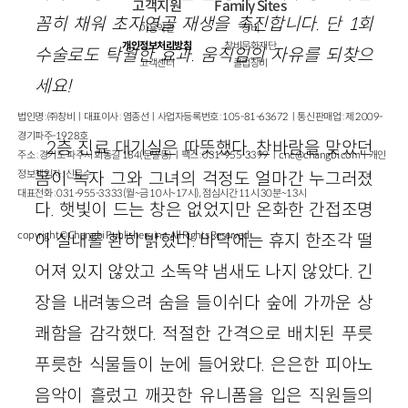
고객지원
Family Sites
꼼히 채워 초자연골 재생을 촉진합니다. 단 1회
이용약관
창비
개인정보처리방침
창비문화재단
수술로도 탁월한 효과. 움직임의 자유를 되찾으
고객센터
클럽창비
세요!
법인명 : ㈜창비ㅣ대표이사 : 염종선ㅣ사업자등록번호 : 105-81-63672ㅣ통신판매업 : 제 2009-
경기파주-1928호
2층 진료 대기실은 따뜻했다. 찬바람을 맞았던
주소 : 경기도 파주시 회동길 184(문발동)ㅣ팩스 : 031-955-3399 ㅣ
cnc@changbi.com
ㅣ개인
정보책임자 : 신문수
몸이 녹자 그와 그녀의 걱정도 얼마간 누그러졌
대표전화 : 031-955-3333(월~금 10시~17시), 점심시간 11시 30분~13시
다. 햇빛이 드는 창은 없었지만 온화한 간접조명
copyright © Changbi Publishers, inc. All Rights Reserved.
이 실내를 환히 밝혔다. 바닥에는 휴지 한조각 떨
어져 있지 않았고 소독약 냄새도 나지 않았다. 긴
장을 내려놓으려 숨을 들이쉬다 숲에 가까운 상
쾌함을 감각했다. 적절한 간격으로 배치된 푸릇
푸릇한 식물들이 눈에 들어왔다. 은은한 피아노
음악이 흘렀고 깨끗한 유니폼을 입은 직원들의