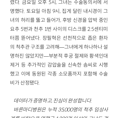
렸다. 금요일 오후 5시, 그녀는 수술동의서에 서
명했다. 토요일 아침 9시, 집게 달린 내시경이 그
녀의 허리를 뚫고 들어가, 후방 신경을 압박 중인
요추 5번과 천추 1번 사이의 디스크를 2.5센티미
터쯤 뜯어냈다. 장필혁은 선천적으로 좁은 환자
의 척추관 구조를 고려해―그녀에게 하나하나 설
명하진 않았지만―부분적 후궁 절제와 황색인대
제거 등 추가적인 감압술을 신속한 솜씨로 시행
했고 이에 동원된 각종 소모품까지 포함해 수술
비가 산정됐다.
데이터가 증명하고, 진심이 완성합니다.
바른마디병원은 누적 35,000명의 척추 임상사