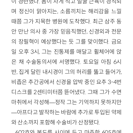
이 경련했다. 몸이 차게 식고 얼굴 근육이 경직되
며 정신이 맑아지는, 소름끼치는 해리감을 느낄
때쯤 그가 지목한 병원에 도착했다. 최근 삼주 동
안 만난 의사 중 가장 믿음직했던, 신경외과 전문
의 장필혁이 예상했다는 듯 그를 맞이했다. 금요
일 오후 3시, 그는 진통제를 매달고 휠체어에 앉
은 채 수술동의서에 서명했다. 토요일 아침 6시
반, 집게 달린 내시경이 그의 허리를 뚫고 들어가,
비좁은 추간공에서 신경을 압박 중인 요추 3-4번
디스크를 2센티미터쯤 뜯어냈다. 그때 그가 수면
마취에서 각성해―정작 그는 기억하지 못하지만
―아프다고 발작하는 바람에 추가로 투입된 약제
와 산소까지 포함해 수술비가 산정됐다.
602호와 복도를 사이에 두고 마주한 605호에