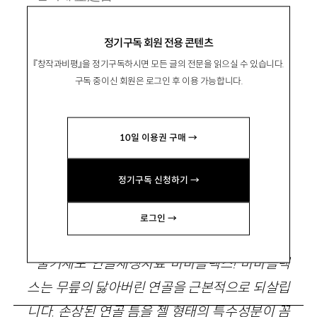
2022년 동아일보 신춘문예로 등단. 소설집 『두 사람의
정기구독 회원 전용 콘텐츠
인터내셔널』이 있음.
『창작과비평』을 정기구독하시면 모든 글의 전문을 읽으실 수 있습니다.
somethingkim@gmail.com
구독 중이신 회원은 로그인 후 이용 가능합니다.
10일 이용권 구매 →
정기구독 신청하기 →
퇴행
로그인 →
줄기세포 연골재생치료 비바플렉스! 비바플렉
스는 무릎의 닳아버린 연골을 근본적으로 되살립
니다. 손상된 연골 틈을 젤 형태의 특수성분이 꼼