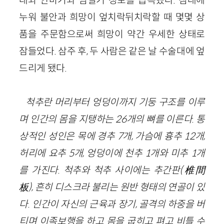
누워 불안과 희망이 엎치락뒤치락할 때 몇몇 상
품을 주문함으로써 희망이 약간 우세한 상태로
잠들었다. 삼주 후, 두 사람은 같은 날 수술대에 엎
드리게 됐다.
척추란 머리부터 엉덩이까지 기둥 구조를 이루
며 인간의 몸을 지탱하는 26개의 뼈를 이른다. 통
상적인 성인은 목에 경추 7개, 가슴에 흉추 12개,
허리에 요추 5개, 엉덩이에 천추 1개와 미추 1개
를 가진다. 척추와 척추 사이에는 추간판(椎間
板), 흔히 디스크라 불리는 원반 형태의 연골이 있
다. 인간이 자신의 근육과 장기, 골격의 하중을 버
티며 이족보행을 하고 몸을 굽히고 펴고 비틀 수