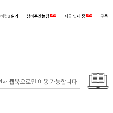
비평』 읽기
창비주간논평
지금 연재 중
구독
NEW
NEW