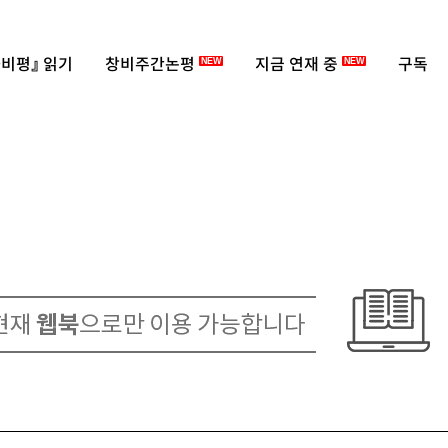
비평』 읽기
창비주간논평
지금 연재 중
구독
NEW
NEW