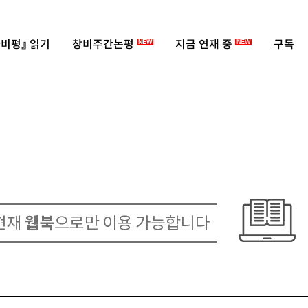
비평』 읽기
창비주간논평
지금 연재 중
구독
NEW
NEW