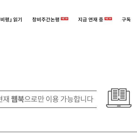
비평』 읽기
창비주간논평
지금 연재 중
구독
NEW
NEW